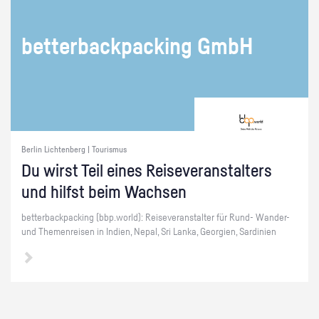
bet­ter­back­packing GmbH
Berlin Lichtenberg | Tourismus
Du wirst Teil eines Rei­se­ver­an­stal­ters
und hilfst beim Wach­sen
bet­ter­back­packing (bbp.​world): Rei­se­ver­an­stal­ter für Rund- Wan­der-
und The­men­rei­sen in In­di­en, Nepal, Sri Lanka, Ge­or­gi­en, Sar­di­ni­en