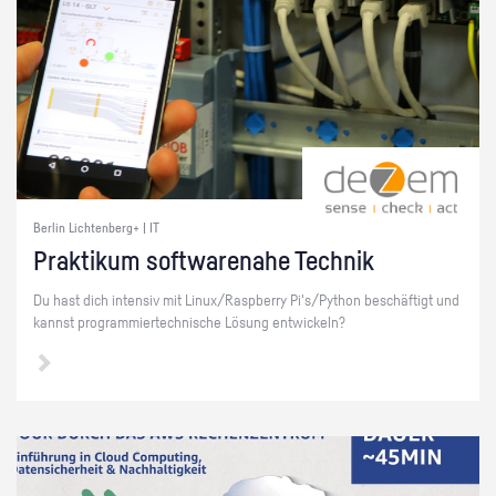
Berlin Lichtenberg+ | IT
Prak­ti­kum soft­ware­na­he Tech­nik
Du hast dich in­ten­siv mit Linux/Raspber­ry Pi's/Py­thon be­schäf­tigt und
kannst pro­gram­mier­tech­ni­sche Lö­sung ent­wi­ckeln?