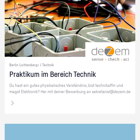
Berlin Lichtenberg+ | Technik
Prak­ti­kum im Be­reich Tech­nik
Du hast ein gutes phy­si­ka­li­sches Ver­ständ­nis, bist tech­ni­kaf­fin und
magst Elek­tro­nik? Her mit dei­ner Be­wer­bung an se­kre­ta­ri­at@​dezem.​de