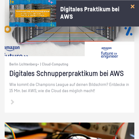
Digitales Praktikum bei
AWS
Berlin Lichtenberg+ | Cloud-Computing
Di­gi­ta­les Schnup­per­prak­ti­kum bei AWS
Wie kommt die Cham­pi­ons Le­ague auf dei­nen Bild­schirm? Ent­de­cke in
15 Min. bei AWS, wie die Cloud das mög­lich macht!