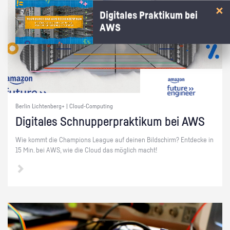
Digitales Praktikum bei
AWS
Berlin Lichtenberg+ | Cloud-Computing
Di­gi­ta­les Schnup­per­prak­ti­kum bei AWS
Wie kommt die Cham­pi­ons Le­ague auf dei­nen Bild­schirm? Ent­de­cke in
15 Min. bei AWS, wie die Cloud das mög­lich macht!