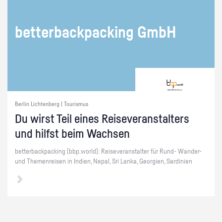
bet­ter­back­packing GmbH
Berlin Lichtenberg | Tourismus
Du wirst Teil eines Rei­se­ver­an­stal­ters
und hilfst beim Wach­sen
bet­ter­back­packing (bbp.​world): Rei­se­ver­an­stal­ter für Rund- Wan­der-
und The­men­rei­sen in In­di­en, Nepal, Sri Lanka, Ge­or­gi­en, Sar­di­ni­en