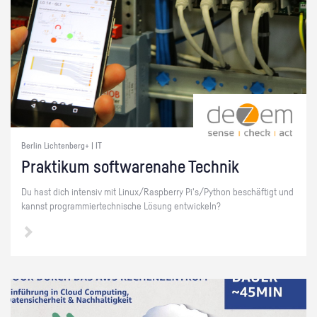
Berlin Lichtenberg+ | IT
Prak­ti­kum soft­ware­na­he Tech­nik
Du hast dich in­ten­siv mit Linux/Raspber­ry Pi's/Py­thon be­schäf­tigt und
kannst pro­gram­mier­tech­ni­sche Lö­sung ent­wi­ckeln?