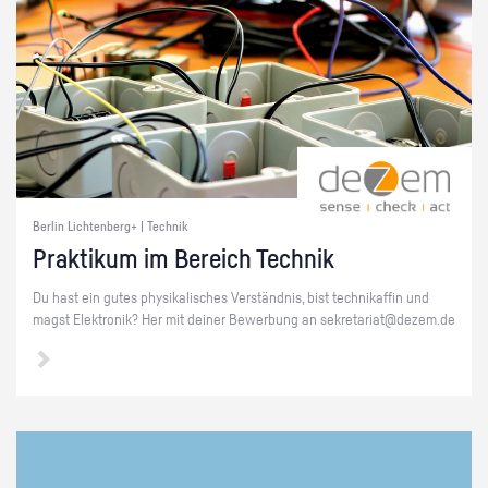
Berlin Lichtenberg+ | Technik
Prak­ti­kum im Be­reich Tech­nik
Du hast ein gutes phy­si­ka­li­sches Ver­ständ­nis, bist tech­ni­kaf­fin und
magst Elek­tro­nik? Her mit dei­ner Be­wer­bung an se­kre­ta­ri­at@​dezem.​de