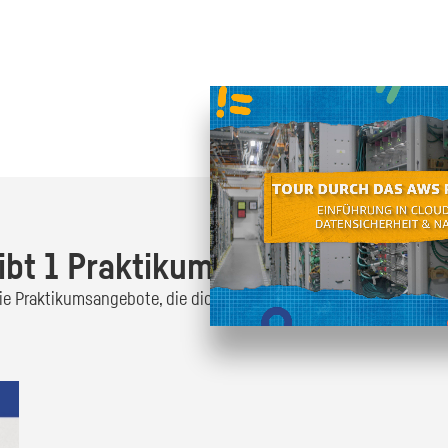
Oder finde heraus was dich
zum
ibt 1 Praktikumsangebot!
 die Praktikumsangebote, die dich interessieren und bewirb dich