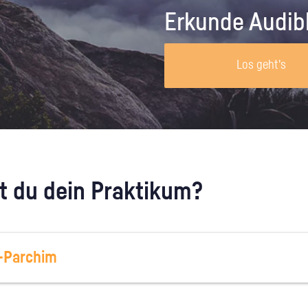
Unternehmen lohnt, wie man sich
auf dich neugier
Erkunde Audib
vorbereitet und wie ein Vorab-Anruf
abläuft.
Los geht's
 du dein Praktikum?
-Parchim