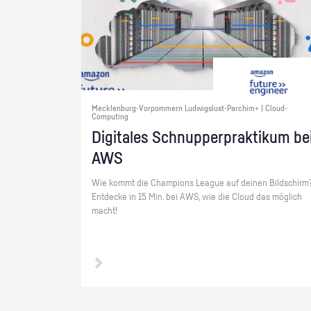
Mecklenburg-Vorpommern Ludwigslust-Parchim+ | Cloud-
Computing
Di­gi­ta­les Schnup­per­prak­ti­kum be
AWS
Wie kommt die Cham­pi­ons Le­ague auf dei­nen Bild­schirm
Ent­de­cke in 15 Min. bei AWS, wie die Cloud das mög­lich
macht!