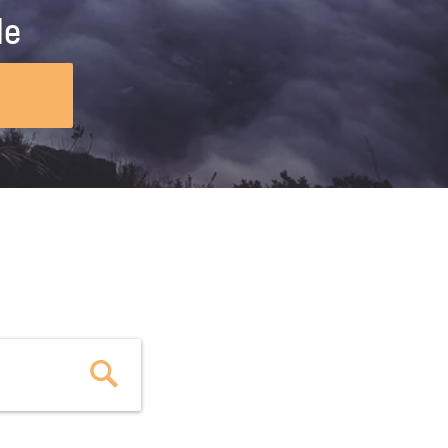
ig machst.
deinem Schülerpraktikum und die
le
Polizei-Ausbildung schon heute in
virtueller Realität!