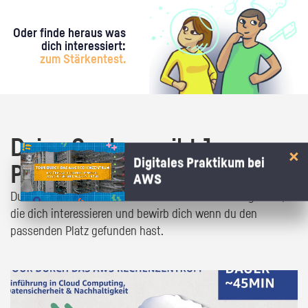
Oder finde heraus was
dich interessiert:
zum Stärkentest.
Deine Suche ergibt 1
Digitales Praktikum bei
Praktikumsangebot!
AWS
Du bist fast da! Klick dich durch die Praktikumsangebote,
die dich interessieren und bewirb dich wenn du den
passenden Platz gefunden hast.