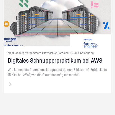
Mecklenburg-Vorpommern Ludwigslust-Parchim+ | Cloud-Computing
Di­gi­ta­les Schnup­per­prak­ti­kum bei AWS
Wie kommt die Cham­pi­ons Le­ague auf dei­nen Bild­schirm? Ent­de­cke in
15 Min. bei AWS, wie die Cloud das mög­lich macht!