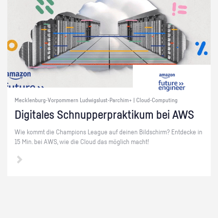
Mecklenburg-Vorpommern Ludwigslust-Parchim+ | Cloud-Computing
Di­gi­ta­les Schnup­per­prak­ti­kum bei AWS
Wie kommt die Cham­pi­ons Le­ague auf dei­nen Bild­schirm? Ent­de­cke in
15 Min. bei AWS, wie die Cloud das mög­lich macht!