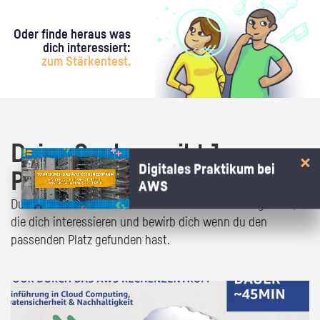
Oder finde heraus was
dich interessiert:
zum Stärkentest.
Deine Suche ergibt 1
Digitales Praktikum bei
Praktikumsangebot!
AWS
Du bist fast da! Klick dich durch die Praktikumsangebote,
die dich interessieren und bewirb dich wenn du den
passenden Platz gefunden hast.