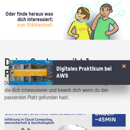
Oder finde heraus was
dich interessiert:
zum Stärkentest.
Deine Suche ergibt 1
Digitales Praktikum bei
Praktikumsangebot!
AWS
Du bist fast da! Klick dich durch die Praktikumsangebote,
die dich interessieren und bewirb dich wenn du den
passenden Platz gefunden hast.