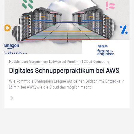
Mecklenburg-Vorpommern Ludwigslust-Parchim+ | Cloud-Computing
Di­gi­ta­les Schnup­per­prak­ti­kum bei AWS
Wie kommt die Cham­pi­ons Le­ague auf dei­nen Bild­schirm? Ent­de­cke in
15 Min. bei AWS, wie die Cloud das mög­lich macht!