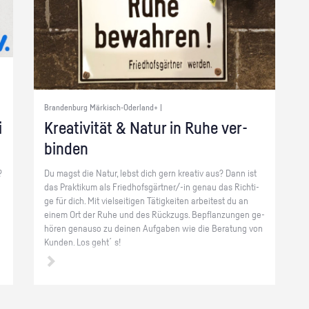
Brandenburg Märkisch-Oderland+ |
i
Krea­ti­vi­tät & Natur in Ruhe ver­
bin­den
?
Du magst die Natur, lebst dich gern krea­tiv aus? Dann ist
das Prak­ti­kum als Fried­hofs­gärt­ner/-in genau das Rich­ti­
ge für dich. Mit viel­sei­ti­gen Tä­tig­kei­ten ar­bei­test du an
einem Ort der Ruhe und des Rück­zugs. Be­pflan­zun­gen ge­
hö­ren ge­nau­so zu dei­nen Auf­ga­ben wie die Be­ra­tung von
Kun­den. Los geht´s!