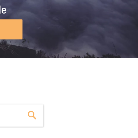
ig machst.
deinem Schülerpraktikum und die
le
Polizei-Ausbildung schon heute in
virtueller Realität!