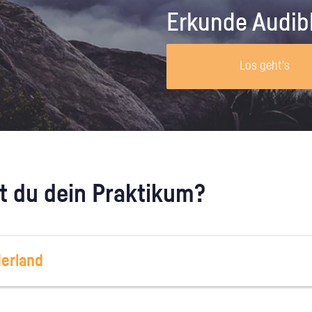
Unternehmen lohnt, wie man sich
auf dich neugier
Erkunde Audib
vorbereitet und wie ein Vorab-Anruf
abläuft.
Los geht's
 du dein Praktikum?
erland