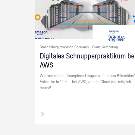
Brandenburg Märkisch-Oderland+ | Cloud-Computing
Di­gi­ta­les Schnup­per­prak­ti­kum be
AWS
Wie kommt die Cham­pi­ons Le­ague auf dei­nen Bild­schirm
Ent­de­cke in 15 Min. bei AWS, wie die Cloud das mög­lich
macht!