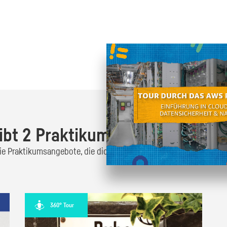
Oder finde heraus was dich
zum
ibt 2 Praktikumsangebote!
 die Praktikumsangebote, die dich interessieren und bewirb dich
360° Tour