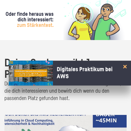
Oder finde heraus was
dich interessiert:
zum Stärkentest.
Deine Suche ergibt 1
Digitales Praktikum bei
Praktikumsangebot!
AWS
Du bist fast da! Klick dich durch die Praktikumsangebote,
die dich interessieren und bewirb dich wenn du den
passenden Platz gefunden hast.