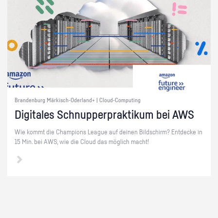
Brandenburg Märkisch-Oderland+ | Cloud-Computing
Di­gi­ta­les Schnup­per­prak­ti­kum bei AWS
Wie kommt die Cham­pi­ons Le­ague auf dei­nen Bild­schirm? Ent­de­cke in
15 Min. bei AWS, wie die Cloud das mög­lich macht!