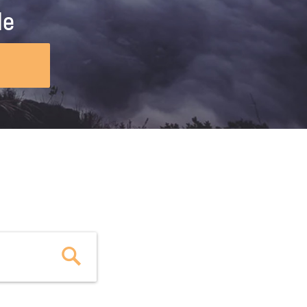
ig machst.
deinem Schülerpraktikum und die
le
Polizei-Ausbildung schon heute in
virtueller Realität!