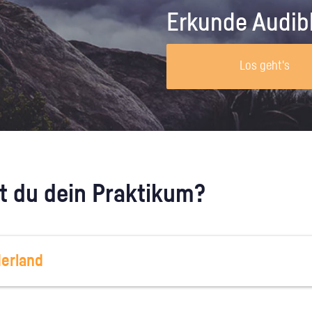
Unternehmen lohnt, wie man sich
auf dich neugier
Erkunde Audib
vorbereitet und wie ein Vorab-Anruf
abläuft.
Los geht's
 du dein Praktikum?
erland