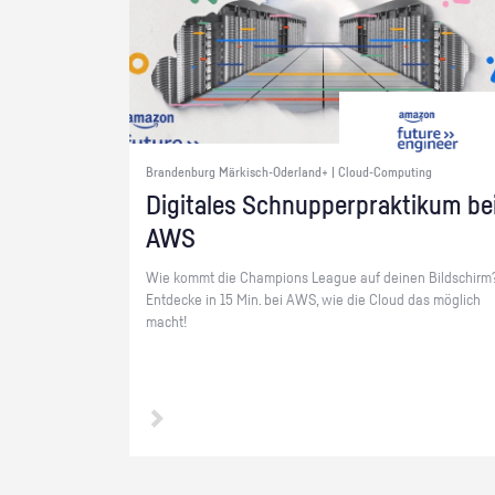
Brandenburg Märkisch-Oderland+ | Cloud-Computing
Di­gi­ta­les Schnup­per­prak­ti­kum be
AWS
Wie kommt die Cham­pi­ons Le­ague auf dei­nen Bild­schirm
Ent­de­cke in 15 Min. bei AWS, wie die Cloud das mög­lich
macht!