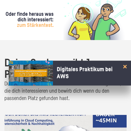
Oder finde heraus was
dich interessiert:
zum Stärkentest.
Deine Suche ergibt 1
Digitales Praktikum bei
Praktikumsangebot!
AWS
Du bist fast da! Klick dich durch die Praktikumsangebote,
die dich interessieren und bewirb dich wenn du den
passenden Platz gefunden hast.