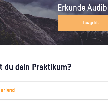
Unternehmen lohnt, wie man sich
auf dich neugier
Erkunde Audib
vorbereitet und wie ein Vorab-Anruf
abläuft.
Los geht's
 du dein Praktikum?
erland