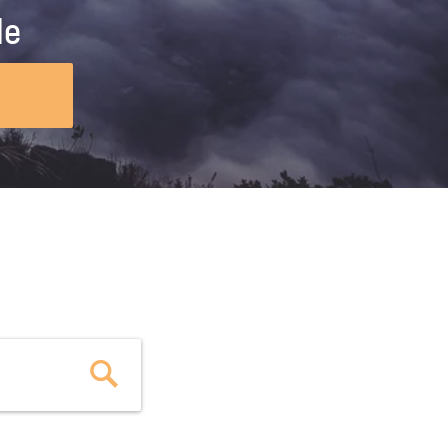
ig machst.
deinem Schülerpraktikum und die
le
Polizei-Ausbildung schon heute in
virtueller Realität!