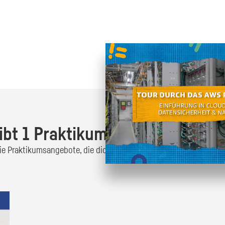
Oder finde heraus was dich
zum
ibt 1 Praktikumsangebot!
 die Praktikumsangebote, die dich interessieren und bewirb dich