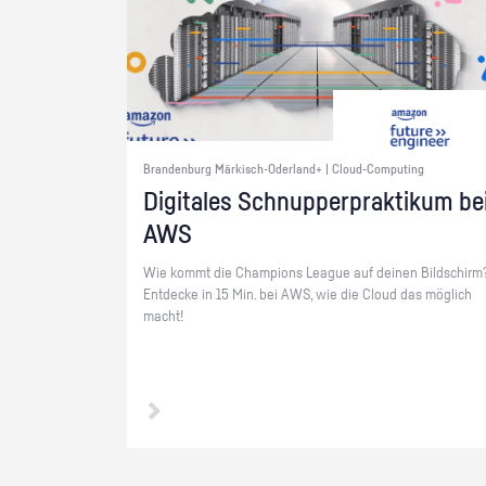
Brandenburg Märkisch-Oderland+ | Cloud-Computing
Di­gi­ta­les Schnup­per­prak­ti­kum be
AWS
Wie kommt die Cham­pi­ons Le­ague auf dei­nen Bild­schirm
Ent­de­cke in 15 Min. bei AWS, wie die Cloud das mög­lich
macht!