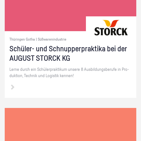
Thüringen Gotha | Süßwarenindustrie
Schü­ler- und Schnup­per­prak­ti­ka bei der
AU­GUST STORCK KG
Lerne durch ein Schü­ler­prak­ti­kum un­se­re 8 Aus­bil­dungs­be­ru­fe in Pro­
duk­ti­on, Tech­nik und Lo­gis­tik ken­nen!