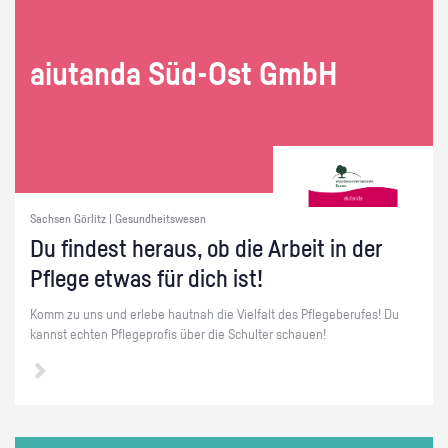
ai­utan­da Süd-Ost GmbH
Sachsen Görlitz | Gesundheitswesen
Du fin­dest her­aus, ob die Ar­beit in der
Pfle­ge etwas für dich ist!
Komm zu uns und er­le­be haut­nah die Viel­falt des Pfle­ge­be­ru­fes! Du
kannst ech­ten Pfle­ge­pro­fis über die Schul­ter schau­en!