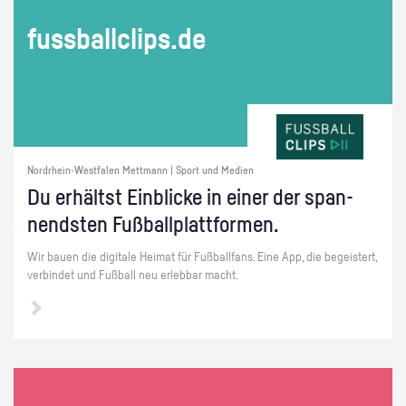
fuss­ball­clips.de
Nordrhein-Westfalen Mettmann | Sport und Medien
Du er­hältst Ein­bli­cke in einer der span­
nends­ten Fuß­ball­platt­for­men.
Wir bauen die di­gi­ta­le Hei­mat für Fuß­ball­fans. Eine App, die be­geis­tert,
ver­bin­det und Fuß­ball neu er­leb­bar macht.