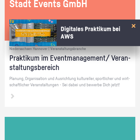
Stadt Events GmbH
Digitales Praktikum bei
AWS
Niedersachsen Hannover | Veranstaltungsbranche
Prak­ti­kum im Event­ma­nage­ment/ Ver­an­
stal­tungs­be­reich
Pla­nung, Or­ga­ni­sa­ti­on und Aus­rich­tung kul­tu­rel­ler, sport­li­cher und wirt­
schaft­li­cher Ver­an­stal­tun­gen - Sei dabei und be­wer­be Dich jetzt!