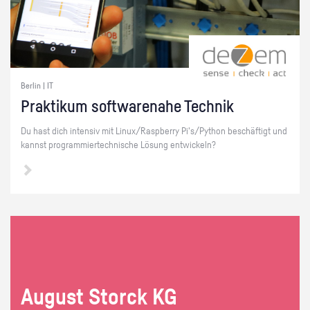
Berlin | IT
Prak­ti­kum soft­ware­na­he Tech­nik
Du hast dich in­ten­siv mit Linux/Raspber­ry Pi's/Py­thon be­schäf­tigt und
kannst pro­gram­mier­tech­ni­sche Lö­sung ent­wi­ckeln?
Au­gust Storck KG