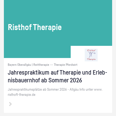
Ris­t­hof The­ra­pie
Bayern Oberallgäu | Reittherapie --- Therapie Pferdwirt
Jah­resprak­ti­kum auf The­ra­pie und Er­leb­
nis­bau­ern­hof ab Som­mer 2026
Jah­resprak­ti­kums­plät­ze ab Som­mer 2026 - All­gäu Info unter www.​
risthoft-​therapie.​de