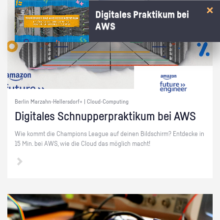
Digitales Praktikum bei
AWS
Berlin Marzahn-Hellersdorf+ | Cloud-Computing
Di­gi­ta­les Schnup­per­prak­ti­kum bei AWS
Wie kommt die Cham­pi­ons Le­ague auf dei­nen Bild­schirm? Ent­de­cke in
15 Min. bei AWS, wie die Cloud das mög­lich macht!