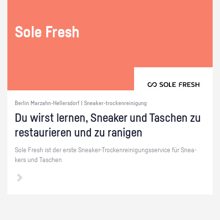
Sole Fresh
Berlin Marzahn-Hellersdorf | Sneaker-trockenreinigung
Du wirst ler­nen, Snea­ker und Ta­schen zu
re­stau­rie­ren und zu ra­ni­gen
Sole Fresh ist der erste Snea­ker-Tro­cken­rei­ni­gungs­ser­vice für Snea­
kers und Ta­schen