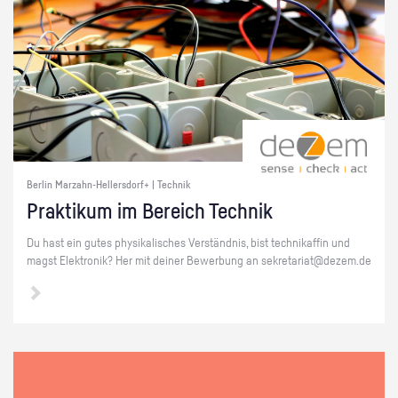
Berlin Marzahn-Hellersdorf+ | Technik
Prak­ti­kum im Be­reich Tech­nik
Du hast ein gutes phy­si­ka­li­sches Ver­ständ­nis, bist tech­ni­kaf­fin und
magst Elek­tro­nik? Her mit dei­ner Be­wer­bung an se­kre­ta­ri­at@​dezem.​de