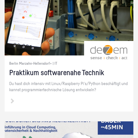
Berlin Marzahn-Hellersdorf+ | IT
Prak­ti­kum soft­ware­na­he Tech­nik
Du hast dich in­ten­siv mit Linux/Raspber­ry Pi's/Py­thon be­schäf­tigt und
kannst pro­gram­mier­tech­ni­sche Lö­sung ent­wi­ckeln?