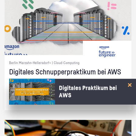
Berlin Marzahn-Hellersdorf+ | Cloud-Computing
Di­gi­ta­les Schnup­per­prak­ti­kum bei AWS
Wie kommt die Cham­pi­ons Le­ague auf dei­nen Bild­schirm? Ent­de­cke in
Digitales Praktikum bei
15 Min. bei AWS, wie die Cloud das mög­lich macht!
AWS