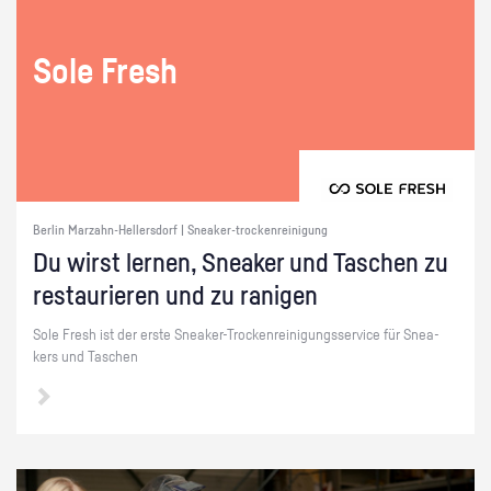
Sole Fresh
Berlin Marzahn-Hellersdorf | Sneaker-trockenreinigung
Du wirst ler­nen, Snea­ker und Ta­schen zu
re­stau­rie­ren und zu ra­ni­gen
Sole Fresh ist der erste Snea­ker-Tro­cken­rei­ni­gungs­ser­vice für Snea­
kers und Ta­schen