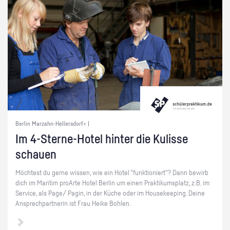
Berlin Marzahn-Hellersdorf+ |
Im 4-Ster­ne-Ho­tel hin­ter die Ku­lis­se
schau­en
Möch­test du gerne wis­sen, wie ein Hotel "funk­tio­niert"? Dann be­wirb
dich im Ma­ri­tim pro­Ar­te Hotel Ber­lin um einen Prak­ti­kums­platz, z.B. im
Ser­vice, als Page/ Pagin, in der Küche oder im Hou­se­ke­eping. Deine
An­sprech­part­ne­rin ist Frau Heike Boh­len.