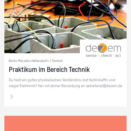
Berlin Marzahn-Hellersdorf+ | Technik
Prak­ti­kum im Be­reich Tech­nik
Du hast ein gutes phy­si­ka­li­sches Ver­ständ­nis, bist tech­ni­kaf­fin und
magst Elek­tro­nik? Her mit dei­ner Be­wer­bung an se­kre­ta­ri­at@​dezem.​de