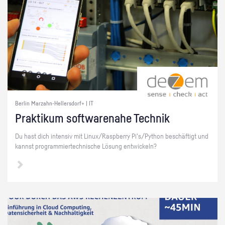
Berlin Marzahn-Hellersdorf+ | IT
Prak­ti­kum soft­ware­na­he Tech­nik
Du hast dich in­ten­siv mit Linux/Raspber­ry Pi's/Py­thon be­schäf­tigt und
kannst pro­gram­mier­tech­ni­sche Lö­sung ent­wi­ckeln?