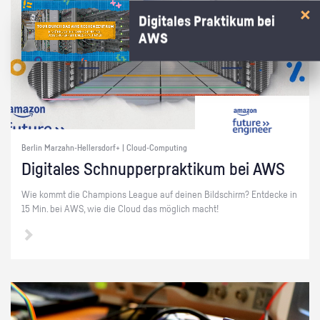
Digitales Praktikum bei
AWS
Berlin Marzahn-Hellersdorf+ | Cloud-Computing
Di­gi­ta­les Schnup­per­prak­ti­kum bei AWS
Wie kommt die Cham­pi­ons Le­ague auf dei­nen Bild­schirm? Ent­de­cke in
15 Min. bei AWS, wie die Cloud das mög­lich macht!