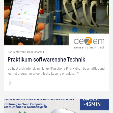
Berlin Marzahn-Hellersdorf+ | IT
Prak­ti­kum soft­ware­na­he Tech­nik
Du hast dich in­ten­siv mit Linux/Raspber­ry Pi's/Py­thon be­schäf­tigt und
kannst pro­gram­mier­tech­ni­sche Lö­sung ent­wi­ckeln?