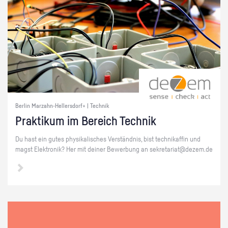
Berlin Marzahn-Hellersdorf+ | Technik
Prak­ti­kum im Be­reich Tech­nik
Du hast ein gutes phy­si­ka­li­sches Ver­ständ­nis, bist tech­ni­kaf­fin und
magst Elek­tro­nik? Her mit dei­ner Be­wer­bung an se­kre­ta­ri­at@​dezem.​de