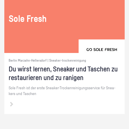
Sole Fresh
Berlin Marzahn-Hellersdorf | Sneaker-trockenreinigung
Du wirst ler­nen, Snea­ker und Ta­schen zu
re­stau­rie­ren und zu ra­ni­gen
Sole Fresh ist der erste Snea­ker-Tro­cken­rei­ni­gungs­ser­vice für Snea­
kers und Ta­schen