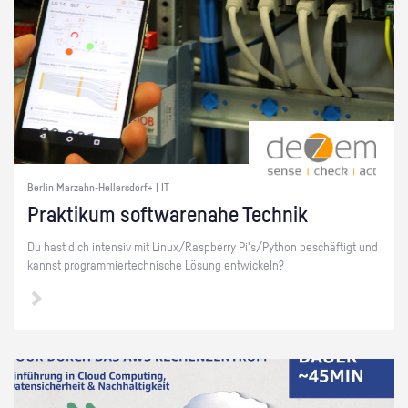
Berlin Marzahn-Hellersdorf+ | IT
Prak­ti­kum soft­ware­na­he Tech­nik
Du hast dich in­ten­siv mit Linux/Raspber­ry Pi's/Py­thon be­schäf­tigt und
kannst pro­gram­mier­tech­ni­sche Lö­sung ent­wi­ckeln?