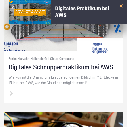
Digitales Praktikum bei
AWS
Berlin Marzahn-Hellersdorf+ | Cloud-Computing
Di­gi­ta­les Schnup­per­prak­ti­kum bei AWS
Wie kommt die Cham­pi­ons Le­ague auf dei­nen Bild­schirm? Ent­de­cke in
15 Min. bei AWS, wie die Cloud das mög­lich macht!