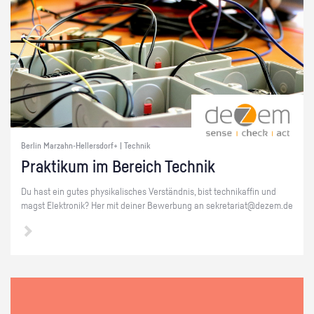
Berlin Marzahn-Hellersdorf+ | Technik
Prak­ti­kum im Be­reich Tech­nik
Du hast ein gutes phy­si­ka­li­sches Ver­ständ­nis, bist tech­ni­kaf­fin und
magst Elek­tro­nik? Her mit dei­ner Be­wer­bung an se­kre­ta­ri­at@​dezem.​de