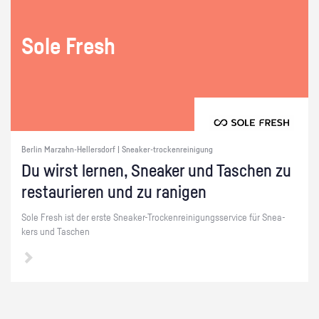
Sole Fresh
Berlin Marzahn-Hellersdorf | Sneaker-trockenreinigung
Du wirst ler­nen, Snea­ker und Ta­schen zu
re­stau­rie­ren und zu ra­ni­gen
Sole Fresh ist der erste Snea­ker-Tro­cken­rei­ni­gungs­ser­vice für Snea­
kers und Ta­schen