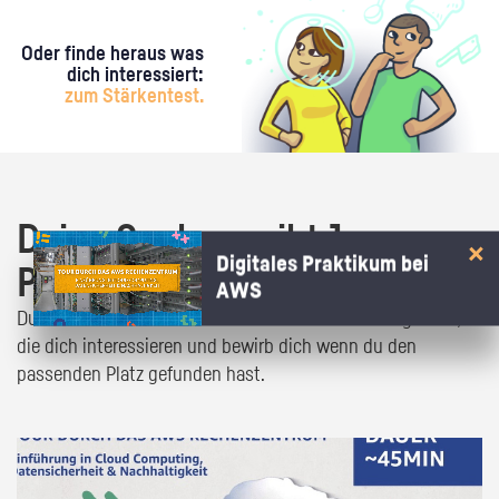
Oder finde heraus was
dich interessiert:
zum Stärkentest.
Deine Suche ergibt 1
Digitales Praktikum bei
Praktikumsangebot!
AWS
Du bist fast da! Klick dich durch die Praktikumsangebote,
die dich interessieren und bewirb dich wenn du den
passenden Platz gefunden hast.