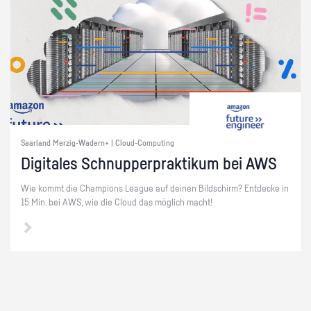
Saarland Merzig-Wadern+ | Cloud-Computing
Di­gi­ta­les Schnup­per­prak­ti­kum bei AWS
Wie kommt die Cham­pi­ons Le­ague auf dei­nen Bild­schirm? Ent­de­cke in
15 Min. bei AWS, wie die Cloud das mög­lich macht!