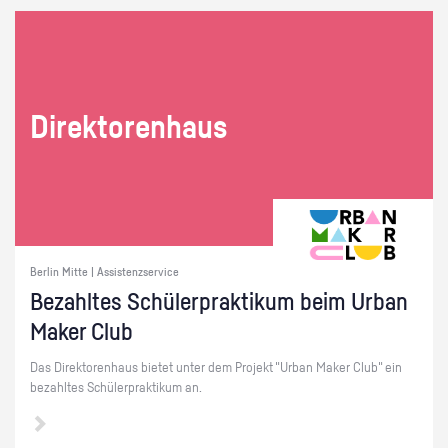
Di­rek­to­ren­haus
Berlin Mitte | Assistenzservice
Be­zahl­tes Schü­ler­prak­ti­kum beim Urban
Maker Club
Das Di­rek­to­ren­haus bie­tet unter dem Pro­jekt "Urban Maker Club" ein
be­zahl­tes Schü­ler­prak­ti­kum an.