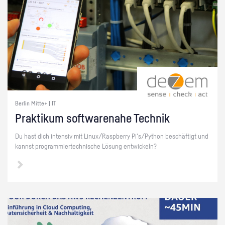
Berlin Mitte+ | IT
Prak­ti­kum soft­ware­na­he Tech­nik
Du hast dich in­ten­siv mit Linux/Raspber­ry Pi's/Py­thon be­schäf­tigt und
kannst pro­gram­mier­tech­ni­sche Lö­sung ent­wi­ckeln?