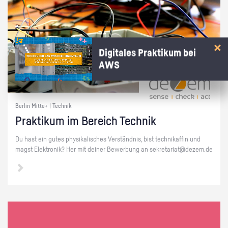
Digitales Praktikum bei
AWS
Berlin Mitte+ | Technik
Prak­ti­kum im Be­reich Tech­nik
Du hast ein gutes phy­si­ka­li­sches Ver­ständ­nis, bist tech­ni­kaf­fin und
magst Elek­tro­nik? Her mit dei­ner Be­wer­bung an se­kre­ta­ri­at@​dezem.​de