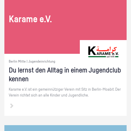
Ka­ra­me e.V.
Berlin Mitte | Jugendeinrichtung
Du lernst den All­tag in einem Ju­gend­club
ken­nen
Ka­ra­me e.V. ist ein ge­mein­nüt­zi­ger Ver­ein mit Sitz in Ber­lin-Moa­bit. Der
Ver­ein rich­tet sich an alle Kin­der und Ju­gend­li­che.