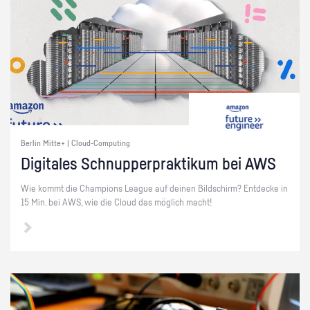
Berlin Mitte+ | Cloud-Computing
Di­gi­ta­les Schnup­per­prak­ti­kum bei AWS
Wie kommt die Cham­pi­ons Le­ague auf dei­nen Bild­schirm? Ent­de­cke in
15 Min. bei AWS, wie die Cloud das mög­lich macht!