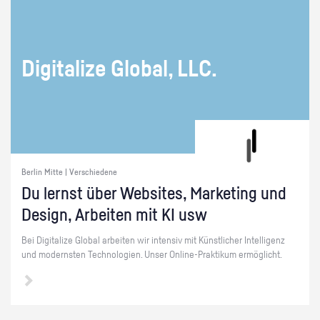
Di­gi­ta­li­ze Glo­bal, LLC.
Berlin Mitte | Verschiedene
Du lernst über Web­sites, Mar­ke­ting und
De­sign, Ar­bei­ten mit KI usw
Bei Di­gi­ta­li­ze Glo­bal ar­bei­ten wir in­ten­siv mit Künst­li­cher In­tel­li­genz
und mo­derns­ten Tech­no­lo­gi­en. Unser On­line-Prak­ti­kum er­mög­licht.