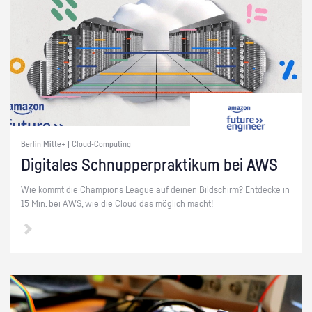
Berlin Mitte+ | Cloud-Computing
Di­gi­ta­les Schnup­per­prak­ti­kum bei AWS
Wie kommt die Cham­pi­ons Le­ague auf dei­nen Bild­schirm? Ent­de­cke in
15 Min. bei AWS, wie die Cloud das mög­lich macht!