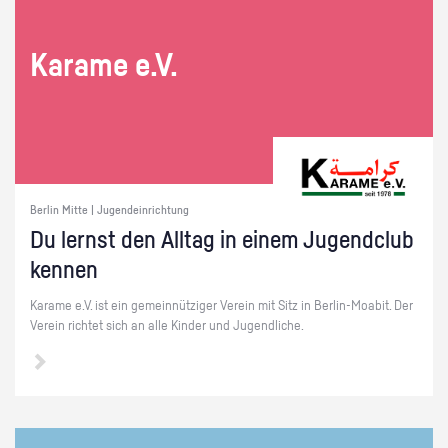
Ka­ra­me e.V.
Berlin Mitte | Jugendeinrichtung
Du lernst den All­tag in einem Ju­gend­club
ken­nen
Ka­ra­me e.V. ist ein ge­mein­nüt­zi­ger Ver­ein mit Sitz in Ber­lin-Moa­bit. Der
Ver­ein rich­tet sich an alle Kin­der und Ju­gend­li­che.