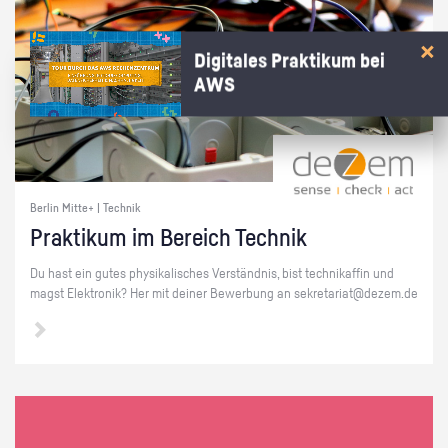
Digitales Praktikum bei
AWS
Berlin Mitte+ | Technik
Prak­ti­kum im Be­reich Tech­nik
Du hast ein gutes phy­si­ka­li­sches Ver­ständ­nis, bist tech­ni­kaf­fin und
magst Elek­tro­nik? Her mit dei­ner Be­wer­bung an se­kre­ta­ri­at@​dezem.​de