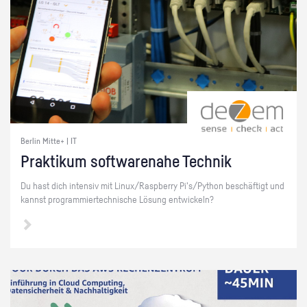
Berlin Mitte+ | IT
Prak­ti­kum soft­ware­na­he Tech­nik
Du hast dich in­ten­siv mit Linux/Raspber­ry Pi's/Py­thon be­schäf­tigt und
kannst pro­gram­mier­tech­ni­sche Lö­sung ent­wi­ckeln?