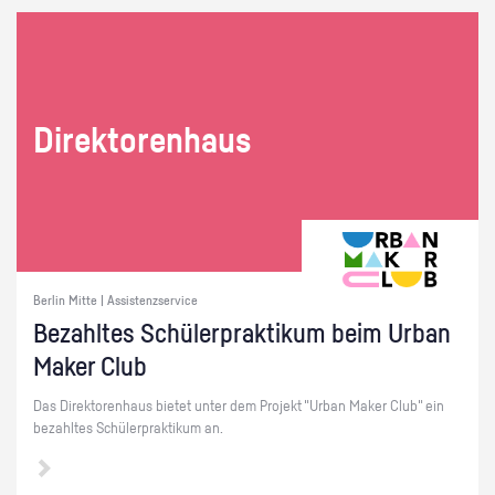
Di­rek­to­ren­haus
Berlin Mitte | Assistenzservice
Be­zahl­tes Schü­ler­prak­ti­kum beim Urban
Maker Club
Das Di­rek­to­ren­haus bie­tet unter dem Pro­jekt "Urban Maker Club" ein
be­zahl­tes Schü­ler­prak­ti­kum an.