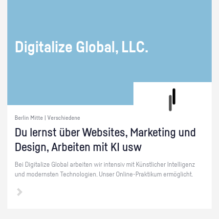
Di­gi­ta­li­ze Glo­bal, LLC.
Berlin Mitte | Verschiedene
Du lernst über Web­sites, Mar­ke­ting und
De­sign, Ar­bei­ten mit KI usw
Bei Di­gi­ta­li­ze Glo­bal ar­bei­ten wir in­ten­siv mit Künst­li­cher In­tel­li­genz
und mo­derns­ten Tech­no­lo­gi­en. Unser On­line-Prak­ti­kum er­mög­licht.