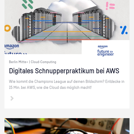
Berlin Mitte+ | Cloud-Computing
Di­gi­ta­les Schnup­per­prak­ti­kum bei AWS
Wie kommt die Cham­pi­ons Le­ague auf dei­nen Bild­schirm? Ent­de­cke in
15 Min. bei AWS, wie die Cloud das mög­lich macht!