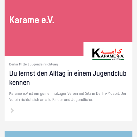
Ka­ra­me e.V.
Berlin Mitte | Jugendeinrichtung
Du lernst den All­tag in einem Ju­gend­club
ken­nen
Ka­ra­me e.V. ist ein ge­mein­nüt­zi­ger Ver­ein mit Sitz in Ber­lin-Moa­bit. Der
Ver­ein rich­tet sich an alle Kin­der und Ju­gend­li­che.