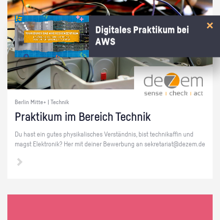
Digitales Praktikum bei
AWS
Berlin Mitte+ | Technik
Prak­ti­kum im Be­reich Tech­nik
Du hast ein gutes phy­si­ka­li­sches Ver­ständ­nis, bist tech­ni­kaf­fin und
magst Elek­tro­nik? Her mit dei­ner Be­wer­bung an se­kre­ta­ri­at@​dezem.​de