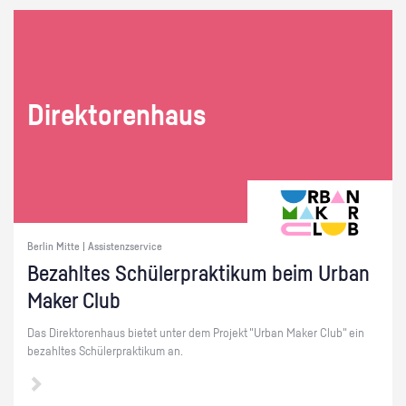
Di­rek­to­ren­haus
Berlin Mitte | Assistenzservice
Be­zahl­tes Schü­ler­prak­ti­kum beim Urban
Maker Club
Das Di­rek­to­ren­haus bie­tet unter dem Pro­jekt "Urban Maker Club" ein
be­zahl­tes Schü­ler­prak­ti­kum an.