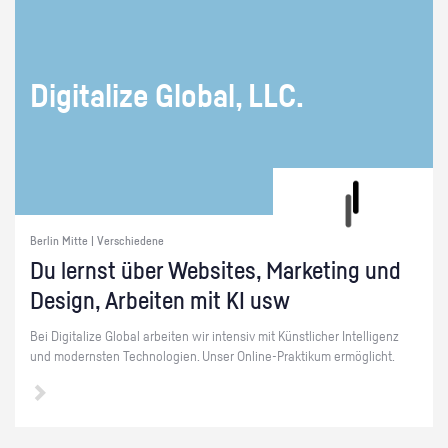
Di­gi­ta­li­ze Glo­bal, LLC.
Berlin Mitte | Verschiedene
Du lernst über Web­sites, Mar­ke­ting und
De­sign, Ar­bei­ten mit KI usw
Bei Di­gi­ta­li­ze Glo­bal ar­bei­ten wir in­ten­siv mit Künst­li­cher In­tel­li­genz
und mo­derns­ten Tech­no­lo­gi­en. Unser On­line-Prak­ti­kum er­mög­licht.