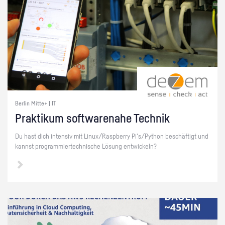
Berlin Mitte+ | IT
Prak­ti­kum soft­ware­na­he Tech­nik
Du hast dich in­ten­siv mit Linux/Raspber­ry Pi's/Py­thon be­schäf­tigt und
kannst pro­gram­mier­tech­ni­sche Lö­sung ent­wi­ckeln?