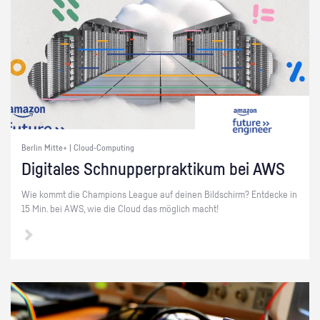
Berlin Mitte+ | Cloud-Computing
Di­gi­ta­les Schnup­per­prak­ti­kum bei AWS
Wie kommt die Cham­pi­ons Le­ague auf dei­nen Bild­schirm? Ent­de­cke in
15 Min. bei AWS, wie die Cloud das mög­lich macht!