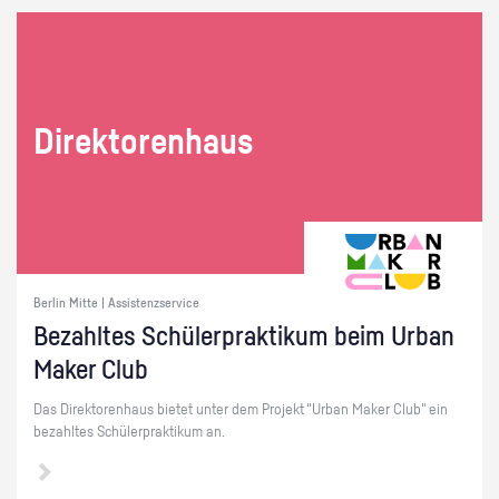
Di­rek­to­ren­haus
Berlin Mitte | Assistenzservice
Be­zahl­tes Schü­ler­prak­ti­kum beim Urban
Maker Club
Das Di­rek­to­ren­haus bie­tet unter dem Pro­jekt "Urban Maker Club" ein
be­zahl­tes Schü­ler­prak­ti­kum an.