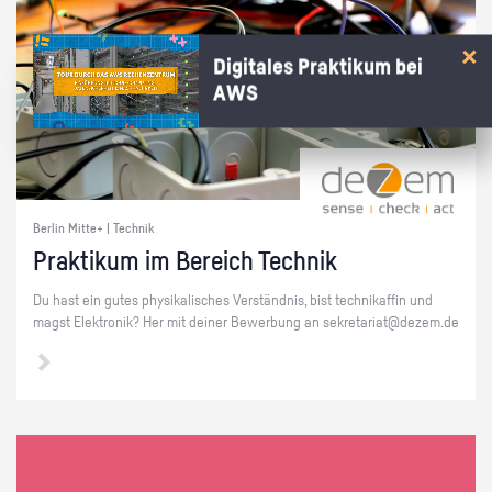
Digitales Praktikum bei
AWS
Berlin Mitte+ | Technik
Prak­ti­kum im Be­reich Tech­nik
Du hast ein gutes phy­si­ka­li­sches Ver­ständ­nis, bist tech­ni­kaf­fin und
magst Elek­tro­nik? Her mit dei­ner Be­wer­bung an se­kre­ta­ri­at@​dezem.​de