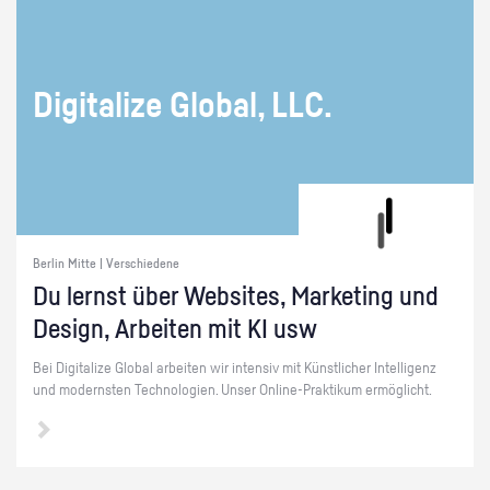
Di­gi­ta­li­ze Glo­bal, LLC.
Berlin Mitte | Verschiedene
Du lernst über Web­sites, Mar­ke­ting und
De­sign, Ar­bei­ten mit KI usw
Bei Di­gi­ta­li­ze Glo­bal ar­bei­ten wir in­ten­siv mit Künst­li­cher In­tel­li­genz
und mo­derns­ten Tech­no­lo­gi­en. Unser On­line-Prak­ti­kum er­mög­licht.