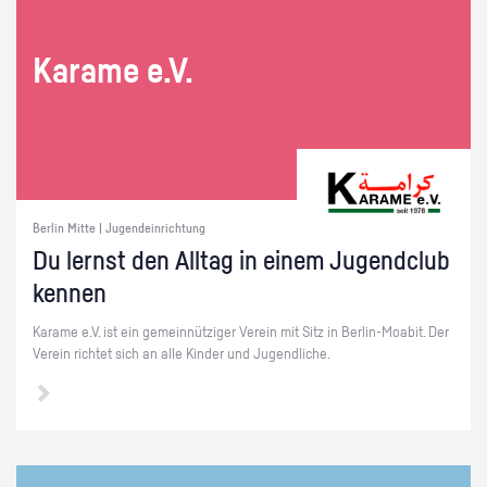
Ka­ra­me e.V.
Berlin Mitte | Jugendeinrichtung
Du lernst den All­tag in einem Ju­gend­club
ken­nen
Ka­ra­me e.V. ist ein ge­mein­nüt­zi­ger Ver­ein mit Sitz in Ber­lin-Moa­bit. Der
Ver­ein rich­tet sich an alle Kin­der und Ju­gend­li­che.