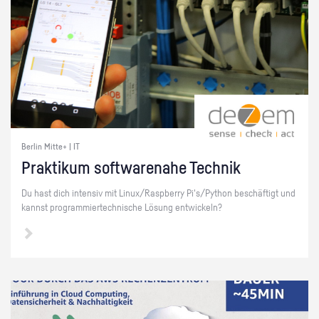
Berlin Mitte+ | IT
Prak­ti­kum soft­ware­na­he Tech­nik
Du hast dich in­ten­siv mit Linux/Raspber­ry Pi's/Py­thon be­schäf­tigt und
kannst pro­gram­mier­tech­ni­sche Lö­sung ent­wi­ckeln?