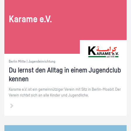
Ka­ra­me e.V.
Berlin Mitte | Jugendeinrichtung
Du lernst den All­tag in einem Ju­gend­club
ken­nen
Ka­ra­me e.V. ist ein ge­mein­nüt­zi­ger Ver­ein mit Sitz in Ber­lin-Moa­bit. Der
Ver­ein rich­tet sich an alle Kin­der und Ju­gend­li­che.