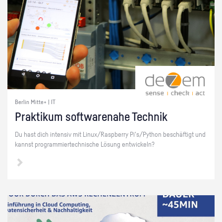
Berlin Mitte+ | IT
Prak­ti­kum soft­ware­na­he Tech­nik
Du hast dich in­ten­siv mit Linux/Raspber­ry Pi's/Py­thon be­schäf­tigt und
kannst pro­gram­mier­tech­ni­sche Lö­sung ent­wi­ckeln?