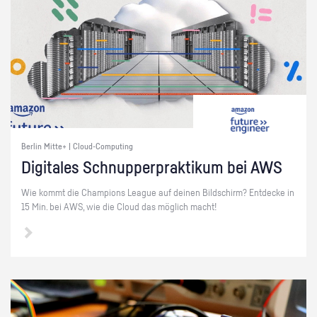
Berlin Mitte+ | Cloud-Computing
Di­gi­ta­les Schnup­per­prak­ti­kum bei AWS
Wie kommt die Cham­pi­ons Le­ague auf dei­nen Bild­schirm? Ent­de­cke in
15 Min. bei AWS, wie die Cloud das mög­lich macht!