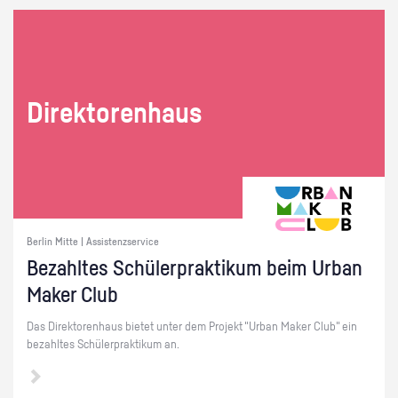
Di­rek­to­ren­haus
Berlin Mitte | Assistenzservice
Be­zahl­tes Schü­ler­prak­ti­kum beim Urban
Maker Club
Das Di­rek­to­ren­haus bie­tet unter dem Pro­jekt "Urban Maker Club" ein
be­zahl­tes Schü­ler­prak­ti­kum an.