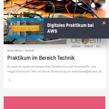
Digitales Praktikum bei
AWS
Berlin Mitte+ | Technik
Prak­ti­kum im Be­reich Tech­nik
Du hast ein gutes phy­si­ka­li­sches Ver­ständ­nis, bist tech­ni­kaf­fin und
magst Elek­tro­nik? Her mit dei­ner Be­wer­bung an se­kre­ta­ri­at@​dezem.​de