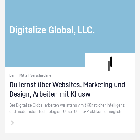
Di­gi­ta­li­ze Glo­bal, LLC.
Berlin Mitte | Verschiedene
Du lernst über Web­sites, Mar­ke­ting und
De­sign, Ar­bei­ten mit KI usw
Bei Di­gi­ta­li­ze Glo­bal ar­bei­ten wir in­ten­siv mit Künst­li­cher In­tel­li­genz
und mo­derns­ten Tech­no­lo­gi­en. Unser On­line-Prak­ti­kum er­mög­licht.