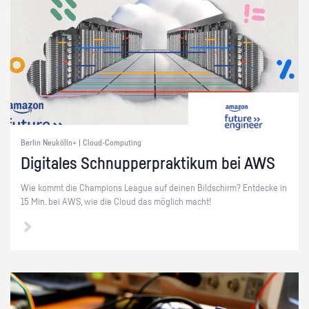
Berlin Neukölln+ | Cloud-Computing
Di­gi­ta­les Schnup­per­prak­ti­kum bei AWS
Wie kommt die Cham­pi­ons Le­ague auf dei­nen Bild­schirm? Ent­de­cke in
15 Min. bei AWS, wie die Cloud das mög­lich macht!