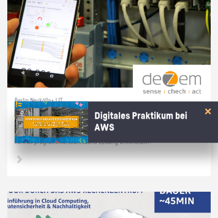
Berlin Neukölln+ | IT
Prak­ti­kum soft­ware­na­he Tech­nik
Digitales Praktikum bei
AWS
Du hast dich in­ten­siv mit Linux/Raspber­ry Pi's/Py­thon be­schäf­tigt und
kannst pro­gram­mier­tech­ni­sche Lö­sung ent­wi­ckeln?