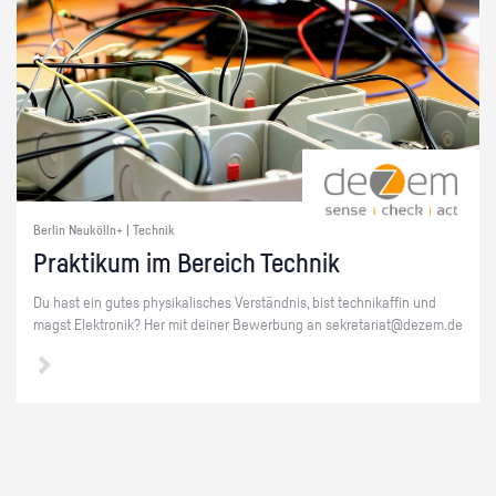
Berlin Neukölln+ | Technik
Prak­ti­kum im Be­reich Tech­nik
Du hast ein gutes phy­si­ka­li­sches Ver­ständ­nis, bist tech­ni­kaf­fin und
magst Elek­tro­nik? Her mit dei­ner Be­wer­bung an se­kre­ta­ri­at@​dezem.​de