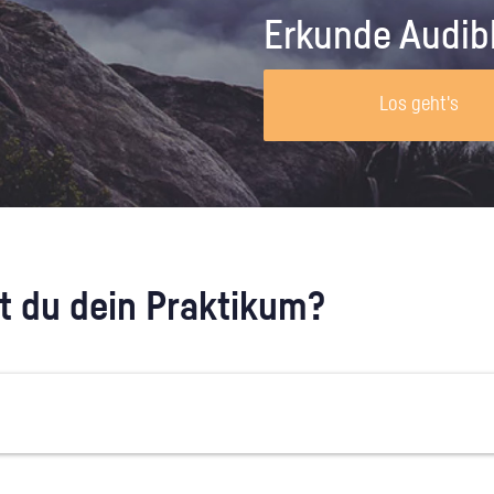
Unternehmen lohnt, wie man sich
auf dich neugier
Erkunde Audib
vorbereitet und wie ein Vorab-Anruf
abläuft.
Los geht's
 du dein Praktikum?