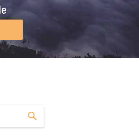
ig machst.
deinem Schülerpraktikum und die
le
Polizei-Ausbildung schon heute in
virtueller Realität!