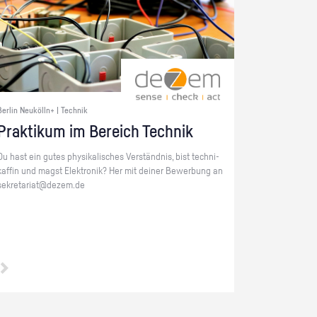
Berlin Neukölln+ | Technik
Prak­ti­kum im Be­reich Tech­nik
Du hast ein gutes phy­si­ka­li­sches Ver­ständ­nis, bist tech­ni­
kaf­fin und magst Elek­tro­nik? Her mit dei­ner Be­wer­bung an
se­kre­ta­ri­at@​dezem.​de