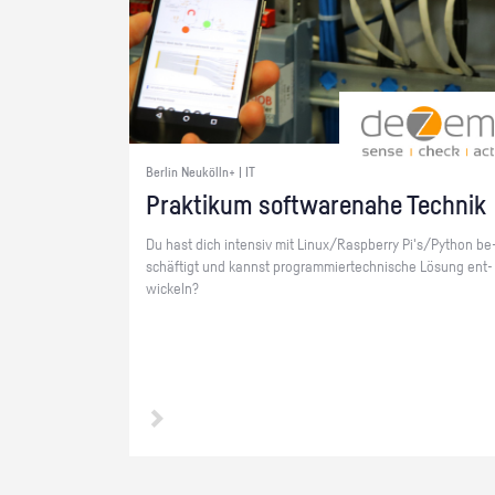
Berlin Neukölln+ | IT
Prak­ti­kum soft­ware­na­he Tech­nik
Du hast dich in­ten­siv mit Linux/Raspber­ry Pi's/Py­thon be
schäf­tigt und kannst pro­gram­mier­tech­ni­sche Lö­sung ent­
wi­ckeln?