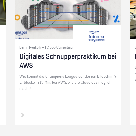
Berlin Neukölln+ | Cloud-Computing
Di­gi­ta­les Schnup­per­prak­ti­kum bei
AWS
­
Wie kommt die Cham­pi­ons Le­ague auf dei­nen Bild­schirm?
Ent­de­cke in 15 Min. bei AWS, wie die Cloud das mög­lich
macht!