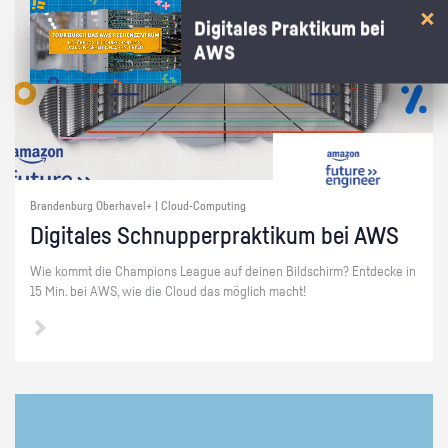
Digitales Praktikum bei
AWS
Brandenburg Oberhavel+ | Cloud-Computing
Di­gi­ta­les Schnup­per­prak­ti­kum bei AWS
Wie kommt die Cham­pi­ons Le­ague auf dei­nen Bild­schirm? Ent­de­cke in
15 Min. bei AWS, wie die Cloud das mög­lich macht!