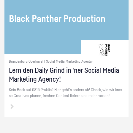
Black Pan­ther Pro­duc­tion
Brandenburg Oberhavel | Social Media Marketing Agentur
Lern den Daily Grind in 'ner So­ci­al Media
Mar­ke­ting Agen­cy!
Kein Bock auf 0815 Prak­tis? Hier geht's an­ders ab! Check, wie wir kras­
se Crea­ti­ves pla­nen, fres­hen Con­tent lie­fern und mehr ro­cken!