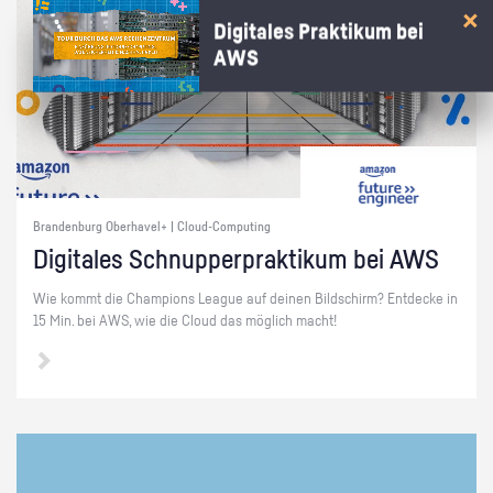
Digitales Praktikum bei
AWS
Brandenburg Oberhavel+ | Cloud-Computing
Di­gi­ta­les Schnup­per­prak­ti­kum bei AWS
Wie kommt die Cham­pi­ons Le­ague auf dei­nen Bild­schirm? Ent­de­cke in
15 Min. bei AWS, wie die Cloud das mög­lich macht!