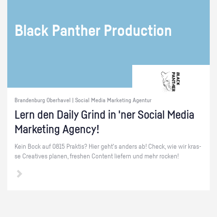
Black Pan­ther Pro­duc­tion
Brandenburg Oberhavel | Social Media Marketing Agentur
Lern den Daily Grind in 'ner So­ci­al Media
Mar­ke­ting Agen­cy!
Kein Bock auf 0815 Prak­tis? Hier geht's an­ders ab! Check, wie wir kras­
se Crea­ti­ves pla­nen, fres­hen Con­tent lie­fern und mehr ro­cken!