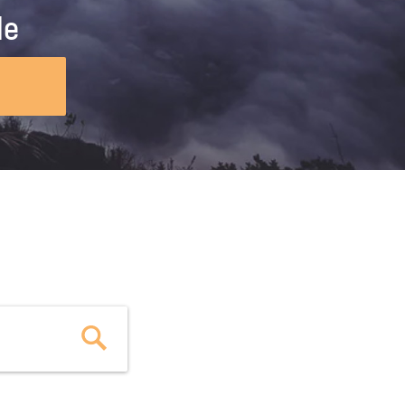
ig machst.
deinem Schülerpraktikum und die
le
Polizei-Ausbildung schon heute in
virtueller Realität!