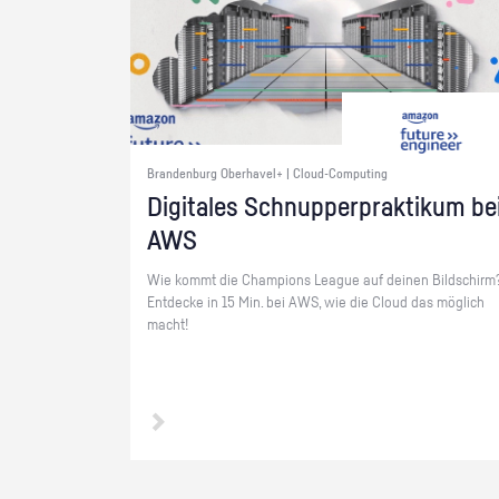
Brandenburg Oberhavel+ | Cloud-Computing
Di­gi­ta­les Schnup­per­prak­ti­kum be
AWS
Wie kommt die Cham­pi­ons Le­ague auf dei­nen Bild­schirm
Ent­de­cke in 15 Min. bei AWS, wie die Cloud das mög­lich
macht!