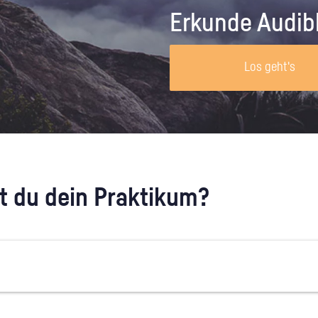
Unternehmen lohnt, wie man sich
auf dich neugier
Erkunde Audib
vorbereitet und wie ein Vorab-Anruf
abläuft.
Los geht's
 du dein Praktikum?