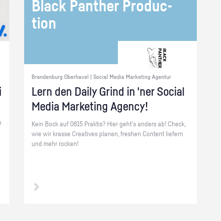
Black Pan­ther Pro­duc­
tion
Brandenburg Oberhavel | Social Media Marketing Agentur
i
Lern den Daily Grind in 'ner So­ci­al
Media Mar­ke­ting Agen­cy!
?
Kein Bock auf 0815 Prak­tis? Hier geht's an­ders ab! Check,
wie wir kras­se Crea­ti­ves pla­nen, fres­hen Con­tent lie­fern
und mehr ro­cken!