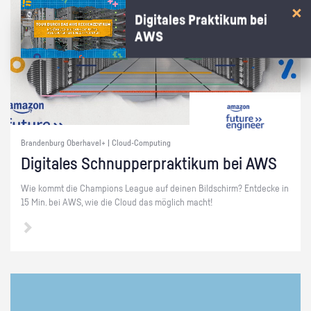
Digitales Praktikum bei
AWS
Brandenburg Oberhavel+ | Cloud-Computing
Di­gi­ta­les Schnup­per­prak­ti­kum bei AWS
Wie kommt die Cham­pi­ons Le­ague auf dei­nen Bild­schirm? Ent­de­cke in
15 Min. bei AWS, wie die Cloud das mög­lich macht!