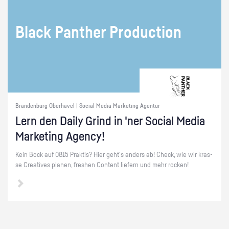
Black Pan­ther Pro­duc­tion
Brandenburg Oberhavel | Social Media Marketing Agentur
Lern den Daily Grind in 'ner So­ci­al Media
Mar­ke­ting Agen­cy!
Kein Bock auf 0815 Prak­tis? Hier geht's an­ders ab! Check, wie wir kras­
se Crea­ti­ves pla­nen, fres­hen Con­tent lie­fern und mehr ro­cken!