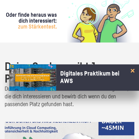
Oder finde heraus was
dich interessiert:
zum Stärkentest.
Deine Suche ergibt 1
Digitales Praktikum bei
Praktikumsangebot!
AWS
Du bist fast da! Klick dich durch die Praktikumsangebote,
die dich interessieren und bewirb dich wenn du den
passenden Platz gefunden hast.