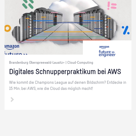
Brandenburg Oberspreewald-Lausitz+ | Cloud-Computing
Di­gi­ta­les Schnup­per­prak­ti­kum bei AWS
Wie kommt die Cham­pi­ons Le­ague auf dei­nen Bild­schirm? Ent­de­cke in
15 Min. bei AWS, wie die Cloud das mög­lich macht!