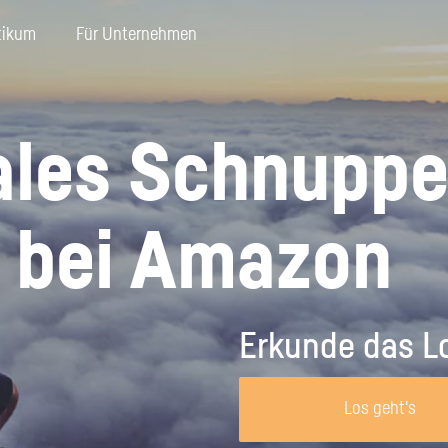
tikum
Für Unternehmen
Je
Benutzername
tales Schnuppe
S
Ins
Sie
 bei Amazon
Passwort
Aus
Der Anruf vor der Bewerbung
Ein Praktikum finden
Das Bewerbungs
Schülerpraktikum
Erkunde das Lo
Passwort vergessen?
Mit einem gut vorbereiteten Anruf
Du willst ein Schülerpraktikum, das
Dein Anschreiben
Du denkst, bei e
kannst du die Chance auf dein
genau zu dir passt? Wir zeigen dir, wie
Personalverantwo
in der Kita geht 
Los geht's
Anmelden
Wunsch-Praktikum erheblich steigern.
du in 3 Schritten dein Schülerpraktikum
Bewerbung von di
basteln, anzieh
Lerne von Nora, wann sich ein Anruf im
findest.
bekommen. Erfahr