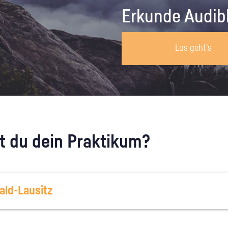
Unternehmen lohnt, wie man sich
auf dich neugier
Erkunde Audib
vorbereitet und wie ein Vorab-Anruf
abläuft.
Los geht's
 du dein Praktikum?
ld-Lausitz