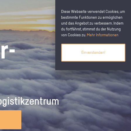
Diese Webseite verwendet Cookies, um
bestimmte Funktionen zu ermöglichen
und das Angebot zu verbessern. Indem
du fortfährst, stimmst du der Nutzung
von Cookies zu.
Mehr Informationen
tzt kostenlos ein
r­
chülerpraktikum anbieten
Einverstanden!
erieren Sie Praktikumsplätze und erreichen
 mit wenigen Klicks potenzielle
zubildende und zukünftige Fachkräfte.
anschreiben
 in der Kita
Das Vorstellungsgespräch vorbereiten
Schülerpraktikum bei der Polizei
gistik­zentrum
 ist das Erste, was
inem Schülerpraktikum
Um im Vorstellungsgespräch zu
Du liebst es, dich für Sicherheit und
rtliche bei der
es nur um spielen,
überzeugen, ist eine intensive
Ordnung einzusetzen? Dann könnte
Registrieren
r zu Gesicht
en? Von wegen…
Vorbereitung ein absolutes Muss. Luca
ein Berufsweg als Polizist/in für dich
e hier, wie du mit ihm
zeigt dir, wie du das angehen kannst.
das Richtige sein. Erlebe den Beruf in