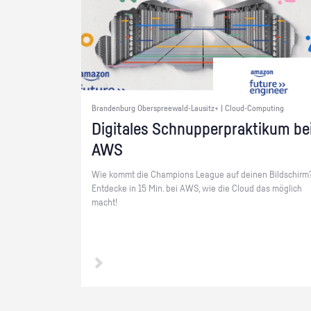
Brandenburg Oberspreewald-Lausitz+ | Cloud-Computing
Di­gi­ta­les Schnup­per­prak­ti­kum be
AWS
Wie kommt die Cham­pi­ons Le­ague auf dei­nen Bild­schirm
Ent­de­cke in 15 Min. bei AWS, wie die Cloud das mög­lich
macht!