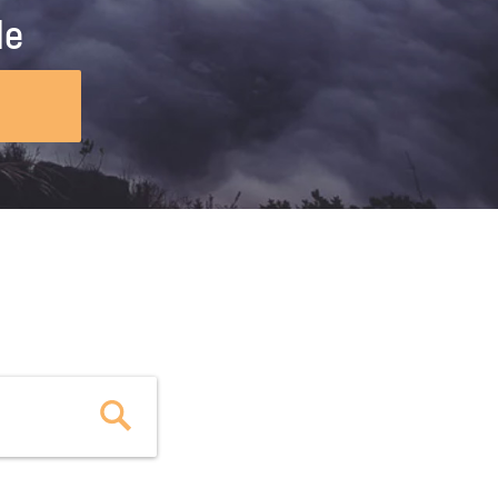
ig machst.
deinem Schülerpraktikum und die
le
Polizei-Ausbildung schon heute in
virtueller Realität!