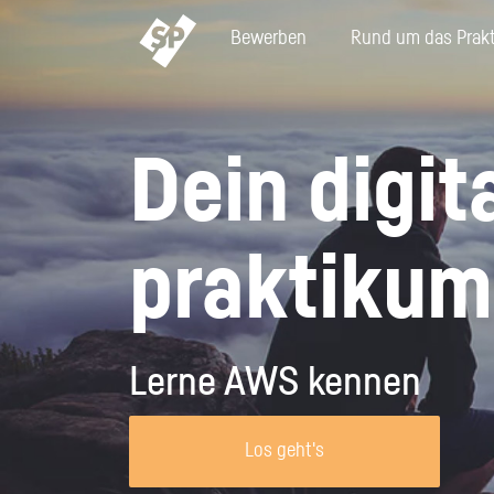
Bewerben
Rund um das Prak
Weil es für den ersten
Weil du nach der Schule
Gehen auch Sie den
Dein digi
Eindruck nur eine Chance
noch was vor hast.
Königsweg der
gibt – unsere
Fachkräftesicherung.
Wir zeigen dir, wie du das Beste aus deinem
Bewerbungstipps.
Schülerpraktikum herausholst und welche
praktikum
Mit einem Schülerpraktikum können Sie heute
Möglichkeiten du noch hast, die Berufswelt
Ihre Nachwuchskräfte begeistern und so ein
Unsere Tipps und Tricks begleiten dich von der
kennenzulernen.
modernes und nachhaltiges Recruiting
ersten Kontaktaufnahme bis zum
betreiben. Lernen Sie Ihre Möglichkeiten auf
Vorstellungsgespräch, damit deine
Deutschlands größter Plattform für
 und Körpersprache im
onne, Zeit für dich
Schwierige Fragen im
Schülerpraktikum als Mechatroniker/in
Bewerbung zum Erfolg wird.
Alle Themen
Lerne AWS kennen
ungsgespräch
Vorstellungsgespräch
Schülerpraktika kennen.
du zum Vorstellungsgespräch
am Stück chillen? In den
Um den Stresstest zu bestehen, kommt
Im Schülerpraktikum als
Alle Bewerbungstipps
r am ersten Arbeitstag deine
ien hast du Zeit für dich -
es vor allem darauf an, cool zu bleiben.
Mechatroniker/in bist du genau richtig
Mehr erfahren
Los geht's
nen kennenlernst – der erste
 gute Gelegenheit für deine
Lerne von Nora, welche schwierigen
wenn du schon immer gerne tüftelst.
zählt! Lerne von Luca, wie du
e Orientierung.
Fragen im Bewerbungsgespräch
Kommen handwerkliche Berufe mit