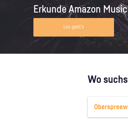
ende Kleidung auswählst und
auftreten können und wie du die
Maschinen, Anlagen und Werkzeugen
Erkunde Amazon Music
t deiner Körpersprache
Herausforderung bewältigen kannst.
für deinen Berufsweg in Frage, dann
en kannst.
lerne Mechatroniker/innen bei ihrer
Arbeit kennen.
Los geht's
Wo suchst
Oberspreewa