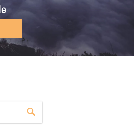
ig machst.
deinem Schülerpraktikum und die
le
Polizei-Ausbildung schon heute in
virtueller Realität!