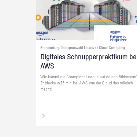
Brandenburg Oberspreewald-Lausitz+ | Cloud-Computing
Di­gi­ta­les Schnup­per­prak­ti­kum be
AWS
Wie kommt die Cham­pi­ons Le­ague auf dei­nen Bild­schirm
Ent­de­cke in 15 Min. bei AWS, wie die Cloud das mög­lich
macht!