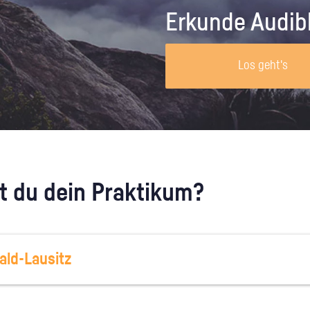
Unternehmen lohnt, wie man sich
auf dich neugier
Erkunde Audib
vorbereitet und wie ein Vorab-Anruf
abläuft.
Los geht's
 du dein Praktikum?
ld-Lausitz