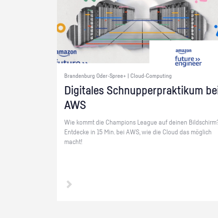
Brandenburg Oder-Spree+ | Cloud-Computing
Di­gi­ta­les Schnup­per­prak­ti­kum be
AWS
Wie kommt die Cham­pi­ons Le­ague auf dei­nen Bild­schirm
Ent­de­cke in 15 Min. bei AWS, wie die Cloud das mög­lich
macht!