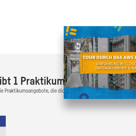
Oder finde heraus was dich
zum
ibt 1 Praktikumsangebot!
 die Praktikumsangebote, die dich interessieren und bewirb dich