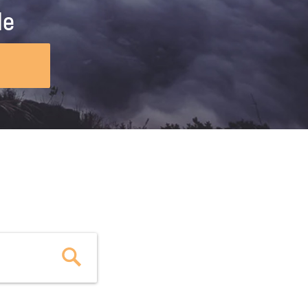
ig machst.
deinem Schülerpraktikum und die
le
Polizei-Ausbildung schon heute in
virtueller Realität!