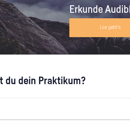
Unternehmen lohnt, wie man sich
auf dich neugier
Erkunde Audib
vorbereitet und wie ein Vorab-Anruf
abläuft.
Los geht's
 du dein Praktikum?