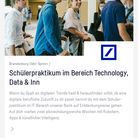
Brandenburg Oder-Spree+ |
Schü­ler­prak­ti­kum im Be­reich Tech­no­lo­gy,
Data & Inn
Wenn du Spaß an di­gi­ta­len Trends hast & her­aus­fin­den willst, ob eine
di­gi­ta­le be­ruf­li­che Zu­kunft zu dir passt, kannst du mit dem Schü­ler­
prak­ti­kum im IT-Be­reich un­se­rer Bank auf Ent­de­ckungs­rei­se gehen.
Auf dich war­ten zwei ab­wechs­lungs­rei­che Wo­chen mit Ro­bo­tern,
Apps & künst­li­cher In­tel­li­genz.