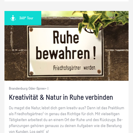
360° Tour
Brandenburg Oder-Spree+ |
Krea­ti­vi­tät & Natur in Ruhe ver­bin­den
Du magst die Natur, lebst dich gern krea­tiv aus? Dann ist das Prak­ti­kum
als Fried­hofs­gärt­ner/-in genau das Rich­ti­ge für dich. Mit viel­sei­ti­gen
Tä­tig­kei­ten ar­bei­test du an einem Ort der Ruhe und des Rück­zugs. Be­
pflan­zun­gen ge­hö­ren ge­nau­so zu dei­nen Auf­ga­ben wie die Be­ra­tung
von Kun­den. Los geht´s!