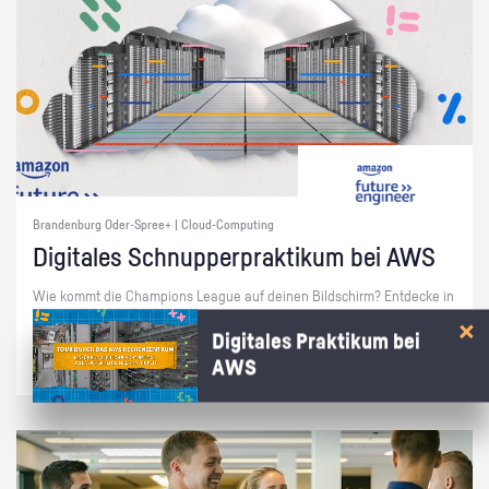
Brandenburg Oder-Spree+ | Cloud-Computing
Di­gi­ta­les Schnup­per­prak­ti­kum bei AWS
Wie kommt die Cham­pi­ons Le­ague auf dei­nen Bild­schirm? Ent­de­cke in
15 Min. bei AWS, wie die Cloud das mög­lich macht!
Digitales Praktikum bei
AWS