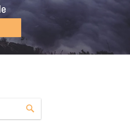
ig machst.
deinem Schülerpraktikum und die
le
Polizei-Ausbildung schon heute in
virtueller Realität!