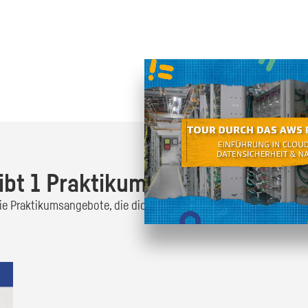
Oder finde heraus was dich
zum
ibt 1 Praktikumsangebot!
 die Praktikumsangebote, die dich interessieren und bewirb dich