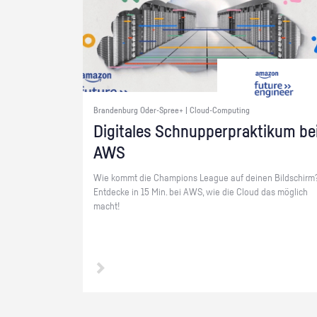
Brandenburg Oder-Spree+ | Cloud-Computing
Di­gi­ta­les Schnup­per­prak­ti­kum be
AWS
Wie kommt die Cham­pi­ons Le­ague auf dei­nen Bild­schirm
Ent­de­cke in 15 Min. bei AWS, wie die Cloud das mög­lich
macht!