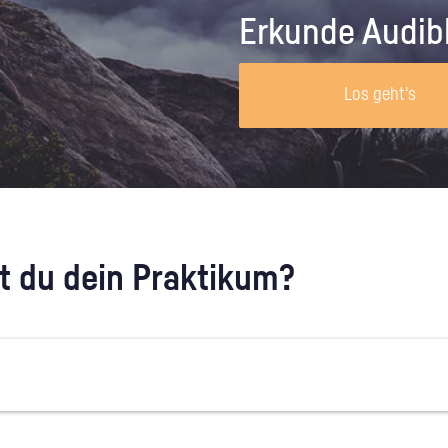
Unternehmen lohnt, wie man sich
auf dich neugier
Erkunde Audib
vorbereitet und wie ein Vorab-Anruf
abläuft.
Los geht's
 du dein Praktikum?