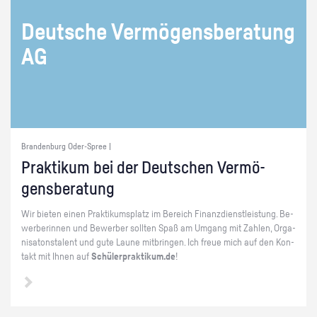
Deut­sche Ver­mö­gens­be­ra­tung
AG
Brandenburg Oder-Spree |
Prak­ti­kum bei der Deut­schen Ver­mö­
gens­be­ra­tung
Wir bie­ten einen Prak­ti­kums­platz im Be­reich Fi­nanz­dienst­leis­tung. Be­
wer­be­rin­nen und Be­wer­ber soll­ten Spaß am Um­gang mit Zah­len, Or­ga­
ni­sa­tons­ta­lent und gute Laune mit­brin­gen. Ich freue mich auf den Kon­
takt mit Ihnen auf
Schü­ler­prak­ti­kum.de
!