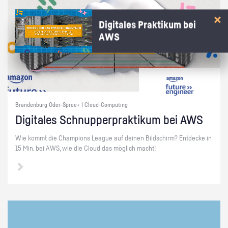
Digitales Praktikum bei
AWS
Brandenburg Oder-Spree+ | Cloud-Computing
Di­gi­ta­les Schnup­per­prak­ti­kum bei AWS
Wie kommt die Cham­pi­ons Le­ague auf dei­nen Bild­schirm? Ent­de­cke in
15 Min. bei AWS, wie die Cloud das mög­lich macht!