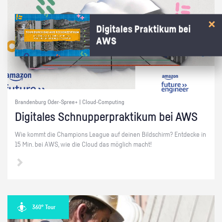
Digitales Praktikum bei
AWS
Brandenburg Oder-Spree+ | Cloud-Computing
Di­gi­ta­les Schnup­per­prak­ti­kum bei AWS
Wie kommt die Cham­pi­ons Le­ague auf dei­nen Bild­schirm? Ent­de­cke in
15 Min. bei AWS, wie die Cloud das mög­lich macht!
360° Tour