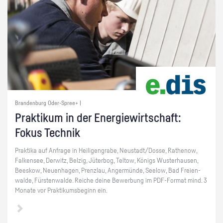
Brandenburg Oder-Spree+ |
Prak­ti­kum in der En­er­gie­wirt­schaft:
Fokus Tech­nik
Prak­ti­ka auf An­fra­ge in Hei­li­gen­gra­be, Neu­stadt/Dosse, Ra­the­now,
Fal­ken­see, Der­witz, Bel­zig, Jü­ter­bog, Tel­tow, Kö­nigs Wus­ter­hau­sen,
Bees­kow, Neu­en­ha­gen, Prenz­lau, An­ger­mün­de, See­low, Bad Frei­en­
wal­de, Fürs­ten­wal­de. Rei­che deine Be­wer­bung im PDF-For­mat mind. 3
Mo­na­te vor Prak­ti­kums­be­ginn ein.