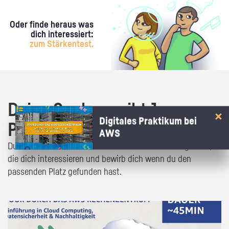
Oder finde heraus was
dich interessiert:
zum Stärkentest.
Deine Suche ergibt 1
Digitales Praktikum bei
Praktikumsangebot!
AWS
Du bist fast da! Klick dich durch die Praktikumsangebote,
die dich interessieren und bewirb dich wenn du den
passenden Platz gefunden hast.