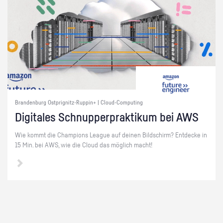
Brandenburg Ostprignitz-Ruppin+ | Cloud-Computing
Di­gi­ta­les Schnup­per­prak­ti­kum bei AWS
Wie kommt die Cham­pi­ons Le­ague auf dei­nen Bild­schirm? Ent­de­cke in
15 Min. bei AWS, wie die Cloud das mög­lich macht!