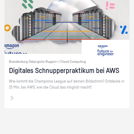
Brandenburg Ostprignitz-Ruppin+ | Cloud-Computing
Di­gi­ta­les Schnup­per­prak­ti­kum bei AWS
Wie kommt die Cham­pi­ons Le­ague auf dei­nen Bild­schirm? Ent­de­cke in
15 Min. bei AWS, wie die Cloud das mög­lich macht!