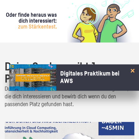
Oder finde heraus was
dich interessiert:
zum Stärkentest.
Deine Suche ergibt 1
Digitales Praktikum bei
Praktikumsangebot!
AWS
Du bist fast da! Klick dich durch die Praktikumsangebote,
die dich interessieren und bewirb dich wenn du den
passenden Platz gefunden hast.