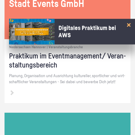
Stadt Events GmbH
Digitales Praktikum bei
AWS
Niedersachsen Hannover | Veranstaltungsbranche
Prak­ti­kum im Event­ma­nage­ment/ Ver­an­
stal­tungs­be­reich
Pla­nung, Or­ga­ni­sa­ti­on und Aus­rich­tung kul­tu­rel­ler, sport­li­cher und wirt­
schaft­li­cher Ver­an­stal­tun­gen - Sei dabei und be­wer­be Dich jetzt!