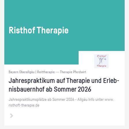
Ris­t­hof The­ra­pie
Bayern Oberallgäu | Reittherapie --- Therapie Pferdwirt
Jah­resprak­ti­kum auf The­ra­pie und Er­leb­
nis­bau­ern­hof ab Som­mer 2026
Jah­resprak­ti­kums­plät­ze ab Som­mer 2026 - All­gäu Info unter www.​
risthoft-​therapie.​de