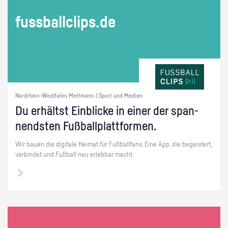
fuss­ball­clips.de
Nordrhein-Westfalen Mettmann | Sport und Medien
Du er­hältst Ein­bli­cke in einer der span­
nends­ten Fuß­ball­platt­for­men.
Wir bauen die di­gi­ta­le Hei­mat für Fuß­ball­fans. Eine App, die be­geis­tert,
ver­bin­det und Fuß­ball neu er­leb­bar macht.