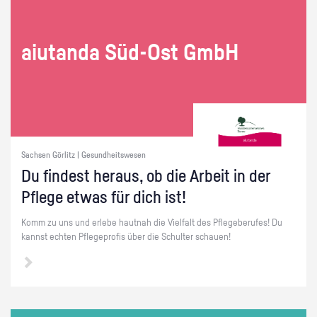
ai­utan­da Süd-Ost GmbH
Sachsen Görlitz | Gesundheitswesen
Du fin­dest her­aus, ob die Ar­beit in der
Pfle­ge etwas für dich ist!
Komm zu uns und er­le­be haut­nah die Viel­falt des Pfle­ge­be­ru­fes! Du
kannst ech­ten Pfle­ge­pro­fis über die Schul­ter schau­en!