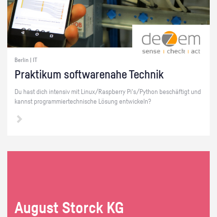
Berlin | IT
Prak­ti­kum soft­ware­na­he Tech­nik
Du hast dich in­ten­siv mit Linux/Raspber­ry Pi's/Py­thon be­schäf­tigt und
kannst pro­gram­mier­tech­ni­sche Lö­sung ent­wi­ckeln?
Au­gust Storck KG