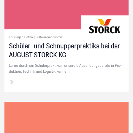
Thüringen Gotha | Süßwarenindustrie
Schü­ler- und Schnup­per­prak­ti­ka bei der
AU­GUST STORCK KG
Lerne durch ein Schü­ler­prak­ti­kum un­se­re 8 Aus­bil­dungs­be­ru­fe in Pro­
duk­ti­on, Tech­nik und Lo­gis­tik ken­nen!