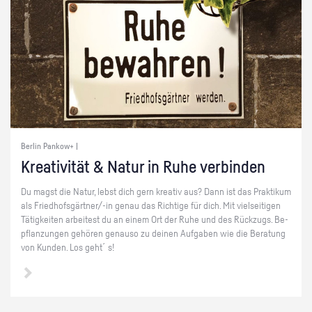
Berlin Pankow+ |
Krea­ti­vi­tät & Natur in Ruhe ver­bin­den
Du magst die Natur, lebst dich gern krea­tiv aus? Dann ist das Prak­ti­kum
als Fried­hofs­gärt­ner/-in genau das Rich­ti­ge für dich. Mit viel­sei­ti­gen
Tä­tig­kei­ten ar­bei­test du an einem Ort der Ruhe und des Rück­zugs. Be­
pflan­zun­gen ge­hö­ren ge­nau­so zu dei­nen Auf­ga­ben wie die Be­ra­tung
von Kun­den. Los geht´s!