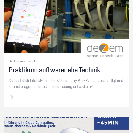
Berlin Pankow+ | IT
Prak­ti­kum soft­ware­na­he Tech­nik
Du hast dich in­ten­siv mit Linux/Raspber­ry Pi's/Py­thon be­schäf­tigt und
kannst pro­gram­mier­tech­ni­sche Lö­sung ent­wi­ckeln?