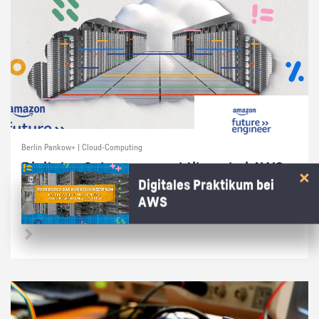
Berlin Pankow+ | Cloud-Computing
Di­gi­ta­les Schnup­per­prak­ti­kum bei AWS
Digitales Praktikum bei
Wie kommt die Cham­pi­ons Le­ague auf dei­nen Bild­schirm? Ent­de­cke in
AWS
15 Min. bei AWS, wie die Cloud das mög­lich macht!