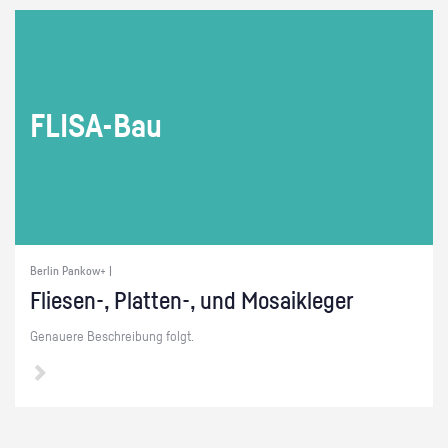
FLI­SA-Bau
Berlin Pankow+ |
Flie­sen-, Plat­ten-, und Mo­sa­ik­le­ger
Ge­naue­re Be­schrei­bung folgt.