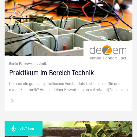
Berlin Pankow+ | Technik
Prak­ti­kum im Be­reich Tech­nik
Du hast ein gutes phy­si­ka­li­sches Ver­ständ­nis, bist tech­ni­kaf­fin und
magst Elek­tro­nik? Her mit dei­ner Be­wer­bung an se­kre­ta­ri­at@​dezem.​de
360° Tour