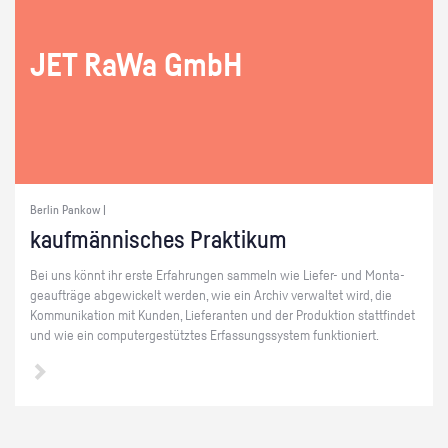
JET RaWa GmbH
Berlin Pankow |
kauf­män­ni­sches Prak­ti­kum
Bei uns könnt ihr erste Er­fah­run­gen sam­meln wie Lie­fer- und Mon­ta­
ge­auf­trä­ge ab­ge­wi­ckelt wer­den, wie ein Ar­chiv ver­wal­tet wird, die
Kom­mu­ni­ka­ti­on mit Kun­den, Lie­fe­ran­ten und der Pro­duk­ti­on statt­fin­det
und wie ein com­pu­ter­ge­stütz­tes Er­fas­sungs­sys­tem funk­tio­niert.