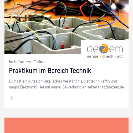
Berlin Pankow+ | Technik
Prak­ti­kum im Be­reich Tech­nik
Du hast ein gutes phy­si­ka­li­sches Ver­ständ­nis, bist tech­ni­kaf­fin und
magst Elek­tro­nik? Her mit dei­ner Be­wer­bung an se­kre­ta­ri­at@​dezem.​de