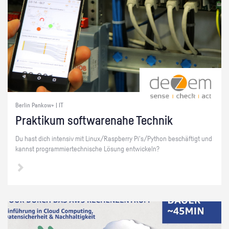
Berlin Pankow+ | IT
Prak­ti­kum soft­ware­na­he Tech­nik
Du hast dich in­ten­siv mit Linux/Raspber­ry Pi's/Py­thon be­schäf­tigt und
kannst pro­gram­mier­tech­ni­sche Lö­sung ent­wi­ckeln?