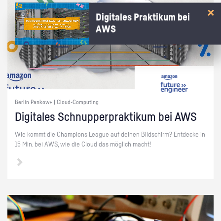
Digitales Praktikum bei
AWS
Berlin Pankow+ | Cloud-Computing
Di­gi­ta­les Schnup­per­prak­ti­kum bei AWS
Wie kommt die Cham­pi­ons Le­ague auf dei­nen Bild­schirm? Ent­de­cke in
15 Min. bei AWS, wie die Cloud das mög­lich macht!