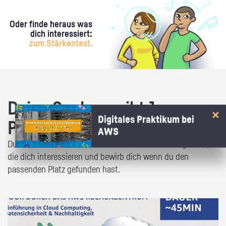
Oder finde heraus was
dich interessiert:
zum Stärkentest.
Deine Suche ergibt 1
Digitales Praktikum bei
Praktikumsangebot!
AWS
Du bist fast da! Klick dich durch die Praktikumsangebote,
die dich interessieren und bewirb dich wenn du den
passenden Platz gefunden hast.