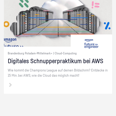
Brandenburg Potsdam-Mittelmark+ | Cloud-Computing
Di­gi­ta­les Schnup­per­prak­ti­kum bei AWS
Wie kommt die Cham­pi­ons Le­ague auf dei­nen Bild­schirm? Ent­de­cke in
15 Min. bei AWS, wie die Cloud das mög­lich macht!