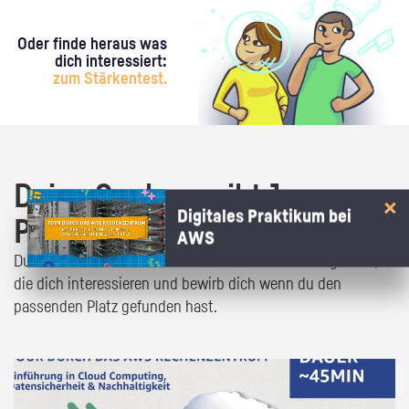
Oder finde heraus was
dich interessiert:
zum Stärkentest.
Deine Suche ergibt 1
Digitales Praktikum bei
Praktikumsangebot!
AWS
Du bist fast da! Klick dich durch die Praktikumsangebote,
die dich interessieren und bewirb dich wenn du den
passenden Platz gefunden hast.