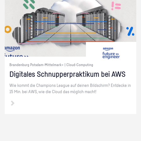
Brandenburg Potsdam-Mittelmark+ | Cloud-Computing
Di­gi­ta­les Schnup­per­prak­ti­kum bei AWS
Wie kommt die Cham­pi­ons Le­ague auf dei­nen Bild­schirm? Ent­de­cke in
15 Min. bei AWS, wie die Cloud das mög­lich macht!