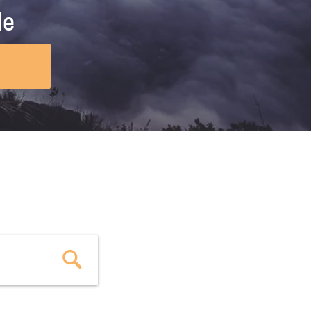
ig machst.
deinem Schülerpraktikum und die
le
Polizei-Ausbildung schon heute in
virtueller Realität!