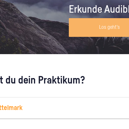
Unternehmen lohnt, wie man sich
auf dich neugier
Erkunde Audib
vorbereitet und wie ein Vorab-Anruf
abläuft.
Los geht's
 du dein Praktikum?
ttelmark