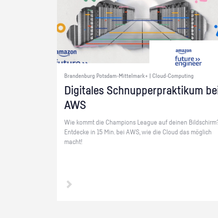
Brandenburg Potsdam-Mittelmark+ | Cloud-Computing
Di­gi­ta­les Schnup­per­prak­ti­kum be
AWS
Wie kommt die Cham­pi­ons Le­ague auf dei­nen Bild­schirm
Ent­de­cke in 15 Min. bei AWS, wie die Cloud das mög­lich
macht!