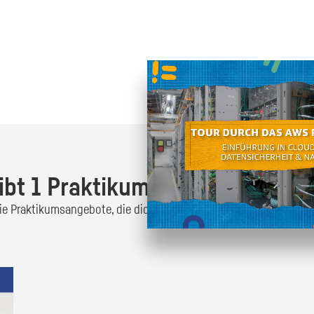
Oder finde heraus was dich
zum
ibt 1 Praktikumsangebot!
 die Praktikumsangebote, die dich interessieren und bewirb dich