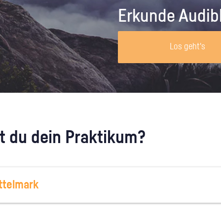
Unternehmen lohnt, wie man sich
auf dich neugier
Erkunde Audib
vorbereitet und wie ein Vorab-Anruf
abläuft.
Los geht's
 du dein Praktikum?
ttelmark