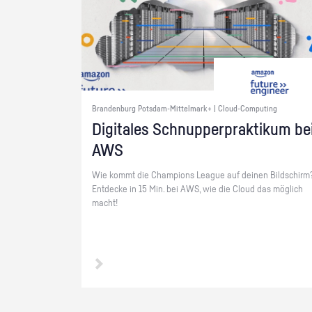
Brandenburg Potsdam-Mittelmark+ | Cloud-Computing
Di­gi­ta­les Schnup­per­prak­ti­kum be
AWS
Wie kommt die Cham­pi­ons Le­ague auf dei­nen Bild­schirm
Ent­de­cke in 15 Min. bei AWS, wie die Cloud das mög­lich
macht!