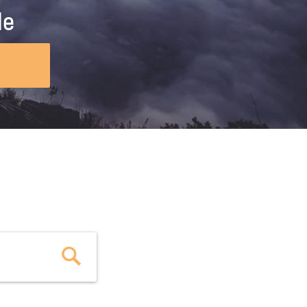
ig machst.
deinem Schülerpraktikum und die
le
Polizei-Ausbildung schon heute in
virtueller Realität!