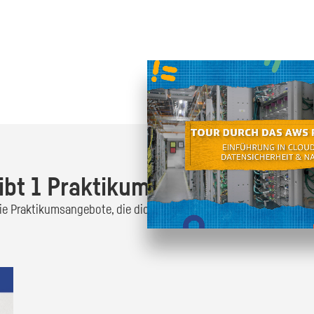
Oder finde heraus was dich
zum
ibt 1 Praktikumsangebot!
 die Praktikumsangebote, die dich interessieren und bewirb dich