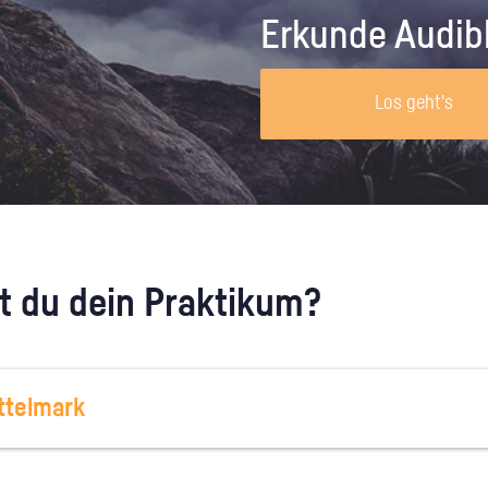
Unternehmen lohnt, wie man sich
auf dich neugier
Erkunde Audib
vorbereitet und wie ein Vorab-Anruf
abläuft.
Los geht's
 du dein Praktikum?
ttelmark