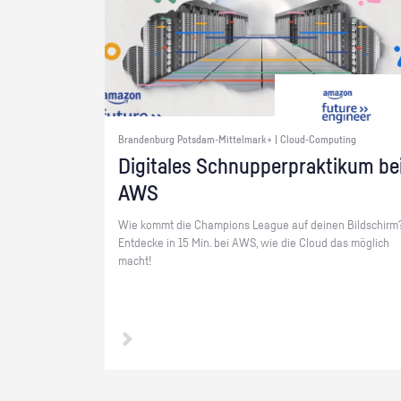
Brandenburg Potsdam-Mittelmark+ | Cloud-Computing
Di­gi­ta­les Schnup­per­prak­ti­kum be
AWS
Wie kommt die Cham­pi­ons Le­ague auf dei­nen Bild­schirm
Ent­de­cke in 15 Min. bei AWS, wie die Cloud das mög­lich
macht!