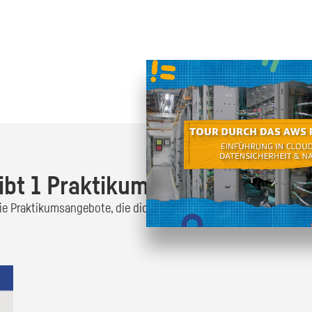
Oder finde heraus was dich
zum
ibt 1 Praktikumsangebot!
 die Praktikumsangebote, die dich interessieren und bewirb dich