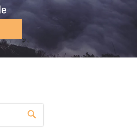
ig machst.
deinem Schülerpraktikum und die
le
Polizei-Ausbildung schon heute in
virtueller Realität!