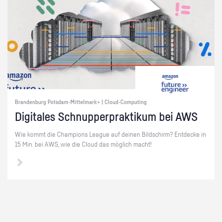
Brandenburg Potsdam-Mittelmark+ | Cloud-Computing
Di­gi­ta­les Schnup­per­prak­ti­kum bei AWS
Wie kommt die Cham­pi­ons Le­ague auf dei­nen Bild­schirm? Ent­de­cke in
15 Min. bei AWS, wie die Cloud das mög­lich macht!