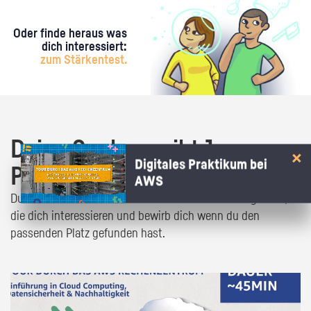
Oder finde heraus was
dich interessiert:
zum Stärkentest.
Deine Suche ergibt 1
Digitales Praktikum bei
Praktikumsangebot!
AWS
Du bist fast da! Klick dich durch die Praktikumsangebote,
die dich interessieren und bewirb dich wenn du den
passenden Platz gefunden hast.