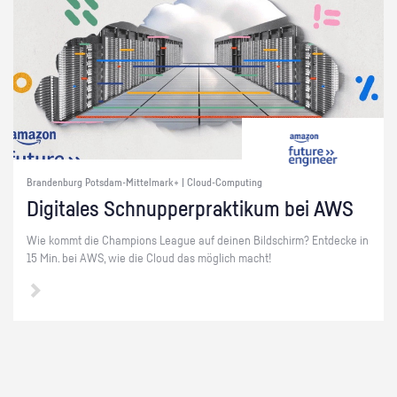
Brandenburg Potsdam-Mittelmark+ | Cloud-Computing
Di­gi­ta­les Schnup­per­prak­ti­kum bei AWS
Wie kommt die Cham­pi­ons Le­ague auf dei­nen Bild­schirm? Ent­de­cke in
15 Min. bei AWS, wie die Cloud das mög­lich macht!