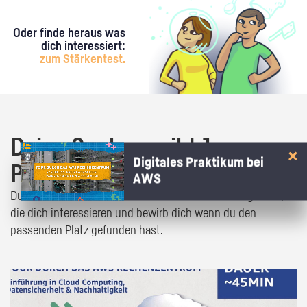
Oder finde heraus was
dich interessiert:
zum Stärkentest.
Deine Suche ergibt 1
Digitales Praktikum bei
Praktikumsangebot!
AWS
Du bist fast da! Klick dich durch die Praktikumsangebote,
die dich interessieren und bewirb dich wenn du den
passenden Platz gefunden hast.