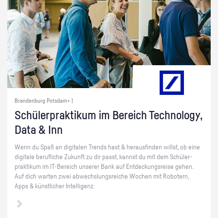
Brandenburg Potsdam+ |
Schü­ler­prak­ti­kum im Be­reich Tech­no­lo­gy,
Data & Inn
Wenn du Spaß an di­gi­ta­len Trends hast & her­aus­fin­den willst, ob eine
di­gi­ta­le be­ruf­li­che Zu­kunft zu dir passt, kannst du mit dem Schü­ler­
prak­ti­kum im IT-Be­reich un­se­rer Bank auf Ent­de­ckungs­rei­se gehen.
Auf dich war­ten zwei ab­wechs­lungs­rei­che Wo­chen mit Ro­bo­tern,
Apps & künst­li­cher In­tel­li­genz.