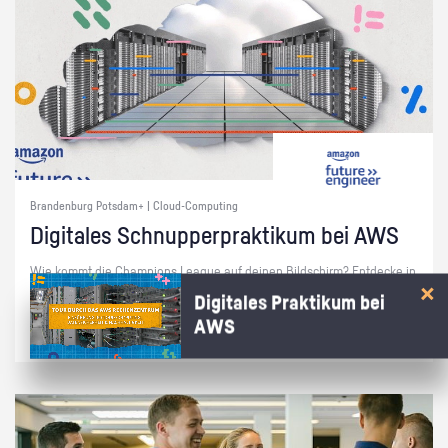
Brandenburg Potsdam+ | Cloud-Computing
Di­gi­ta­les Schnup­per­prak­ti­kum bei AWS
Wie kommt die Cham­pi­ons Le­ague auf dei­nen Bild­schirm? Ent­de­cke in
15 Min. bei AWS, wie die Cloud das mög­lich macht!
Digitales Praktikum bei
AWS