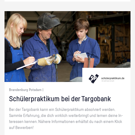
Brandenburg Potsdam |
Schü­ler­prak­ti­kum bei der Targo­bank
Bei der Targo­bank kann ein Schü­ler­prak­ti­kum ab­sol­viert wer­den.
Samm­le Er­fah­rung, die dich wirk­lich wei­ter­bringt und ler­nen deine In­
ter­es­sen ken­nen. Nä­he­re In­for­ma­tio­nen er­hältst du nach einem Klick
auf Be­wer­ben!