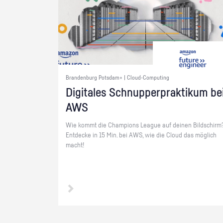
Brandenburg Potsdam+ | Cloud-Computing
Di­gi­ta­les Schnup­per­prak­ti­kum be
AWS
Wie kommt die Cham­pi­ons Le­ague auf dei­nen Bild­schirm
Ent­de­cke in 15 Min. bei AWS, wie die Cloud das mög­lich
macht!