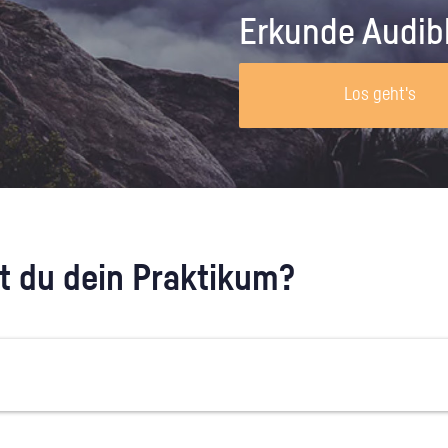
Unternehmen lohnt, wie man sich
auf dich neugier
Erkunde Audib
vorbereitet und wie ein Vorab-Anruf
abläuft.
Los geht's
 du dein Praktikum?