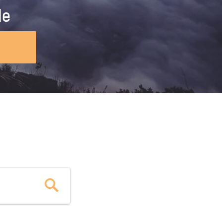
ig machst.
deinem Schülerpraktikum und die
le
Polizei-Ausbildung schon heute in
virtueller Realität!