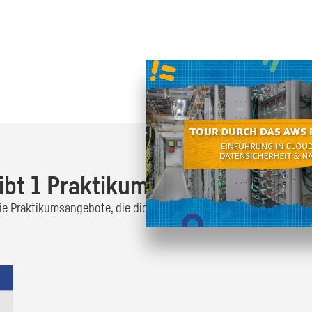
Oder finde heraus was dich
zum
ibt 1 Praktikumsangebot!
 die Praktikumsangebote, die dich interessieren und bewirb dich